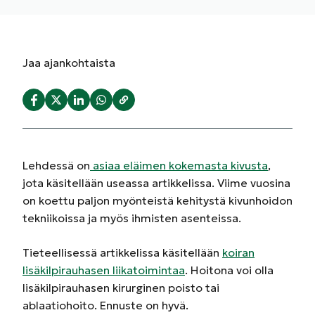
Jaa
ajankohtaista
Lehdessä on
asiaa eläimen kokemasta kivusta
,
jota käsitellään useassa artikkelissa. Viime vuosina
on koettu paljon myönteistä kehitystä kivunhoidon
tekniikoissa ja myös ihmisten asenteissa.
Tieteellisessä artikkelissa käsitellään
koiran
lisäkilpirauhasen liikatoimintaa
. Hoitona voi olla
lisäkilpirauhasen kirurginen poisto tai
ablaatiohoito. Ennuste on hyvä.