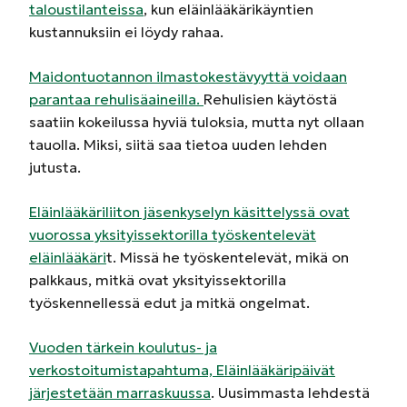
taloustilanteissa
, kun eläinlääkärikäyntien
kustannuksiin ei löydy rahaa.
Maidontuotannon ilmastokestävyyttä voidaan
parantaa rehulisäaineilla.
Rehulisien käytöstä
saatiin kokeilussa hyviä tuloksia, mutta nyt ollaan
tauolla. Miksi, siitä saa tietoa uuden lehden
jutusta.
Eläinlääkäriliiton jäsenkyselyn käsittelyssä ovat
vuorossa yksityissektorilla työskentelevät
eläinlääkäri
t. Missä he työskentelevät, mikä on
palkkaus, mitkä ovat yksityissektorilla
työskennellessä edut ja mitkä ongelmat.
Vuoden tärkein koulutus- ja
verkostoitumistapahtuma, Eläinlääkäripäivät
järjestetään marraskuussa
. Uusimmasta lehdestä