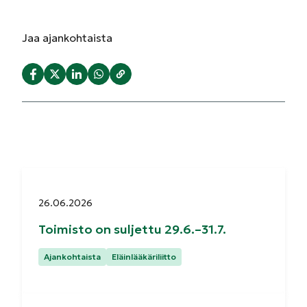
Jaa
ajankohtaista
Julkaistu:
26.06.2026
Toimisto on suljettu 29.6.–31.7.
Kategoriat:
Ajankohtaista
Eläinlääkäriliitto