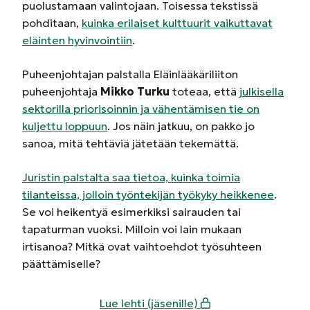
puolustamaan valintojaan. Toisessa tekstissä
pohditaan,
kuinka erilaiset kulttuurit vaikuttavat
eläinten hyvinvointiin
.
Puheenjohtajan palstalla Eläinlääkäriliiton
puheenjohtaja
Mikko Turku
toteaa, että
julkisella
sektorilla priorisoinnin ja vähentämisen tie on
kuljettu loppuun
. Jos näin jatkuu, on pakko jo
sanoa, mitä tehtäviä jätetään tekemättä.
Juristin palstalta saa tietoa, kuinka toimia
tilanteissa, jolloin työntekijän työkyky heikkenee
.
Se voi heikentyä esimerkiksi sairauden tai
tapaturman vuoksi. Milloin voi lain mukaan
irtisanoa? Mitkä ovat vaihtoehdot työsuhteen
päättämiselle?
Lue lehti (jäsenille)