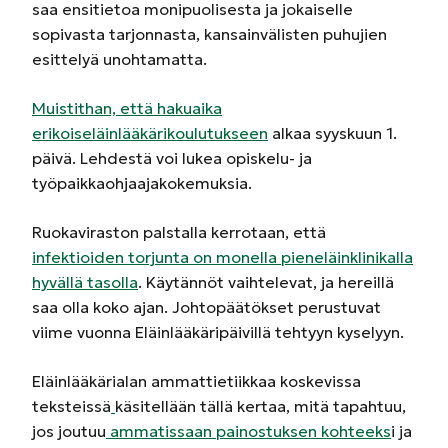
saa ensitietoa monipuolisesta ja jokaiselle
sopivasta tarjonnasta, kansainvälisten puhujien
esittelyä unohtamatta.
Muistithan, että hakuaika
erikoiseläinlääkärikoulutukseen
alkaa syyskuun 1.
päivä. Lehdestä voi lukea opiskelu- ja
työpaikkaohjaajakokemuksia.
Ruokaviraston palstalla kerrotaan, että
infektioiden torjunta on monella pieneläinklinikalla
hyvällä tasolla
. Käytännöt vaihtelevat, ja hereillä
saa olla koko ajan. Johtopäätökset perustuvat
viime vuonna Eläinlääkäripäivillä tehtyyn kyselyyn.
Eläinlääkärialan ammattietiikkaa koskevissa
teksteissä
käsitellään tällä kertaa, mitä tapahtuu,
jos joutuu
ammatissaan painostuksen kohteeks
i ja