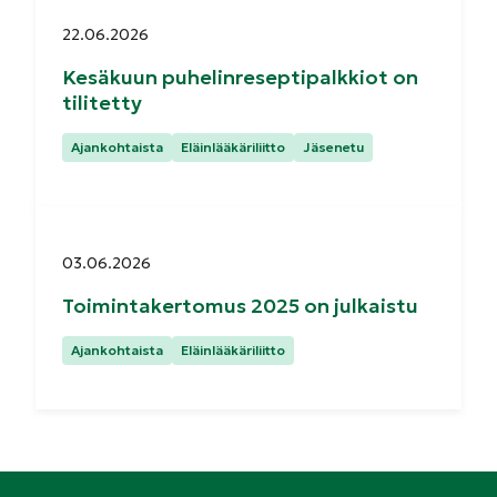
Julkaistu:
22.06.2026
Kesäkuun puhelinreseptipalkkiot on
tilitetty
Kategoriat:
Ajankohtaista
Eläinlääkäriliitto
Jäsenetu
Julkaistu:
03.06.2026
Toimintakertomus 2025 on julkaistu
Kategoriat:
Ajankohtaista
Eläinlääkäriliitto