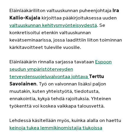
Eläinlääkäriliiton valtuuskunnan puheenjohtaja
Ira
Kallio-Kujala
kirjoittaa pääkirjoituksessa uuden
valtuuskunnan kehitysmyönteisyydestä
. Se
konkretisoitui etenkin valtuuskunnan
kevätseminaarissa, jossa laadittiin liiton toiminnan
kärkitavoitteet tuleville vuosille.
Eläinlääkärin rinnalla sarjassa tavataan
Espoon
seudun ympäristöterveyden
terveydensuojeluvalvontaa johtava
Terttu
Savolainen
. Työ on valvonnan lisäksi paljon
muutakin, kuten yhteistyötä, tiedotusta,
ennakointia, kykyä tehdä rajoituksia. Yhteinen
työkenttä voi koskea vaikkapa talousvettä.
Lehdessä käsitellään myös, kuinka alalla on haettu
keinoja tukea lemmikinomistajia tiukoissa