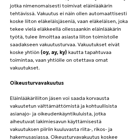
jotka nimenomaisesti toimivat eläinlääkärin
tehtävissä. Vakuutus ei näin ollen automaattisesti
koske liiton eläkeläisjäseniä, vaan eläkeläisen, joka
tekee vielä eläkkeellä ollessaankin eläinlääkärin
työtä, tulee ilmoittaa asiasta liiton toimistolle
saadakseen vakuutusturvaa. Vakuutukset eivät
koske yhtiön
(oy, ay, ky)
kautta tapahtuvaa
toimintaa, vaan yhtiölle on otettava omat
vakuutukset.
Oikeusturvavakuutus
Eläinlääkäriliiton jäsen voi saada korvausta
vakuutetun välttämättömistä ja kohtuullisista
asianajo- ja oikeudenkäyntikuluista, jotka
aiheutuvat lakimiesavun käyttämisestä
vakuutuksen piiriin kuuluvasta riita-, rikos- ja
hakemusasiassa. Oikeusturvavakuutus koskee