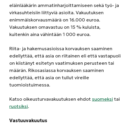
eläinlääkärin ammatinharjoittamiseen sekä työ- ja
virkasuhteisiin liittyviä asioita. Vakuutuksen
enimmäiskorvausmäärä on 16.000 euroa.
Vakuutuksen omavastuu on 15 % kuluista,
kuitenkin aina vähintään 1 000 euroa.
Riita- ja hakemusasioissa korvauksen saaminen
edellyttää, että asia on riitainen eli että vastapuoli
on kiistänyt esitetyn vaatimuksen perusteen tai
määrän. Rikosasiassa korvauksen saaminen
edellyttää, että asia on tullut vireille
tuomioistuimessa.
Katso oikeusturvavakuutuksen ehdot
suomeksi
tai
ruotsiksi
.
Vastuuvakuutus