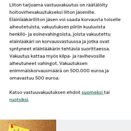
Liiton tarjoama vastuuvakuutus on räätälöity
hoitovirhevakuutukseksi liiton jäsenille.
Eläinlääkäriliiton jäsen voi saada korvausta toiselle
aiheutetuista, vakuutuksen piiriin kuuluvista
henkilö- ja esinevahingoista, joista vakuutettu
eläinlääkäri on korvausvastuussa ja jotka ovat
syntyneet eläinlääkärin tehtäviä suorittaessa.
Vakuutus kattaa myös kilpa- ja ravihevosille
aiheutuneet vahingot. Vakuutuksen
enimmäiskorvausmäärä on 500.000 euroa ja
omavastuu 500 euroa.
Katso vastuuvakuutuksen ehdot
suomeksi
tai
ruotsiksi
.