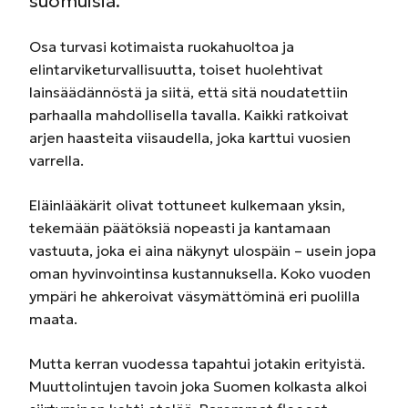
suomuisia.
Osa turvasi kotimaista ruokahuoltoa ja
elintarviketurvallisuutta, toiset huolehtivat
lainsäädännöstä ja siitä, että sitä noudatettiin
parhaalla mahdollisella tavalla. Kaikki ratkoivat
arjen haasteita viisaudella, joka karttui vuosien
varrella.
Eläinlääkärit olivat tottuneet kulkemaan yksin,
tekemään päätöksiä nopeasti ja kantamaan
vastuuta, joka ei aina näkynyt ulospäin – usein jopa
oman hyvinvointinsa kustannuksella. Koko vuoden
ympäri he ahkeroivat väsymättöminä eri puolilla
maata.
Mutta kerran vuodessa tapahtui jotakin erityistä.
Muuttolintujen tavoin joka Suomen kolkasta alkoi