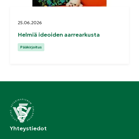
Julkaistu:
25.06.2026
Helmiä ideoiden aarrearkusta
Kategoriat:
Pääkirjoitus
Yhteystiedot