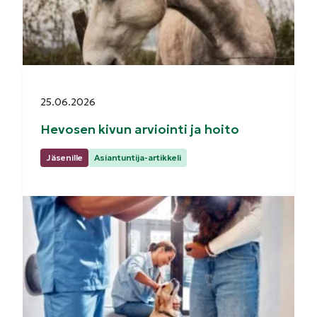
Julkaistu:
25.06.2026
Hevosen kivun arviointi ja hoito
Kategoriat:
Jäsenille
Asiantuntija-artikkeli