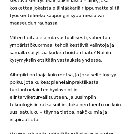
kestävä kehitys eläinlääkinnässä – aihe, joka
koskettaa jokaista eläinlääkäriä riippumatta siitä,
työskenteleekö kaupungin sydämessä vai
maaseudun rauhassa.
Miten hoitaa eläimiä vastuullisesti, vähentää
ympäristökuormaa, tehdä kestäviä valintoja ja
samalla säilyttää korkea hoidon laatu? Näihin
kysymyksiin etsitään vastauksia yhdessä.
Aihepiiri on laaja kuin metsä, ja jokaiselle löytyy
polku, jota kulkea: pieneläinpraktiikasta
tuotantoeläinten hyvinvointiin,
elintarviketurvallisuuteen, ja uusimpiin
teknologisiin ratkaisuihin. Jokainen luento on kuin
uusi satuluku – täynnä tietoa, näkökulmia ja
inspiraatiota.