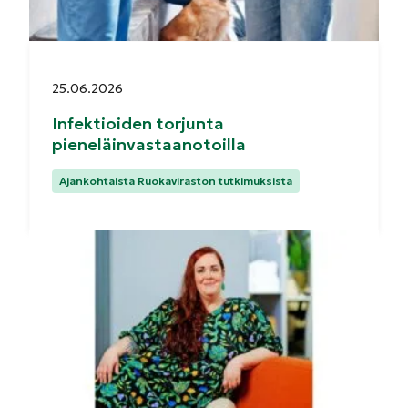
Julkaistu:
25.06.2026
Infektioiden torjunta
pieneläinvastaanotoilla
Kategoriat:
Ajankohtaista Ruokaviraston tutkimuksista