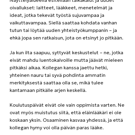
Näyttelyalueella esitellään taikakalut ja uudet
oivallukset: laitteet, lääkkeet, menetelmät ja
ideat, jotka tekevät työstä sujuvampaa ja
vaikuttavampaa. Siellä saattaa kohdata vanhan
tutun tai löytää uuden yhteistyökumppanin – ja
ehkä jopa sen ratkaisun, jota on etsinyt jo pitkään.
Ja kun ilta saapuu, syttyvät keskustelut – ne, jotka
eivät mahdu luentokalvoille mutta jäävät mieleen
pitkäksi aikaa. Kollegan kanssa jaettu hetki,
yhteinen nauru tai syvä pohdinta ammatin
merkityksestä saattaa olla se, mikä tulee
kantamaan pitkälle arjen keskellä.
Koulutuspäivät eivät ole vain oppimista varten. Ne
ovat myös muistutus siitä, että eläinlääkäri ei ole
koskaan yksin. Osaaminen kasvaa yhdessä, ja että
kollegan hymy voi olla päivän paras lääke.