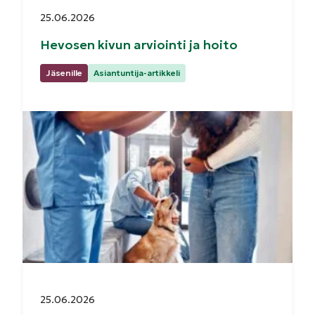
Julkaistu:
25.06.2026
Hevosen kivun arviointi ja hoito
Kategoriat:
Jäsenille
Asiantuntija-artikkeli
Julkaistu:
25.06.2026