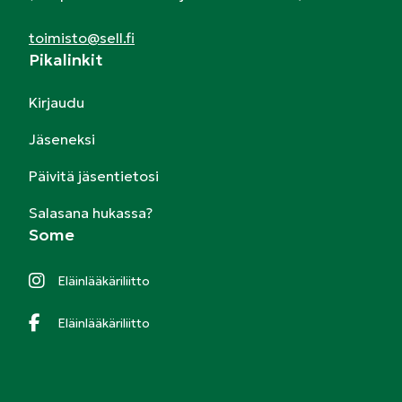
toimisto@sell.fi
Pikalinkit
Kirjaudu
Jäseneksi
Päivitä jäsentietosi
Salasana hukassa?
Some
Eläinlääkäriliitto
Eläinlääkäriliitto