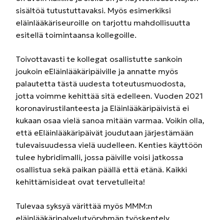
sisältöä tutustuttavaksi. Myös esimerkiksi
eläinlääkäriseuroille on tarjottu mahdollisuutta
esitellä toimintaansa kollegoille.
Toivottavasti te kollegat osallistutte sankoin
joukoin eEläinlääkäripäiville ja annatte myös
palautetta tästä uudesta toteutusmuodosta,
jotta voimme kehittää sitä edelleen. Vuoden 2021
koronavirustilanteesta ja Eläinlääkäripäivistä ei
kukaan osaa vielä sanoa mitään varmaa. Voikin olla,
että eEläinlääkäripäivät joudutaan järjestämään
tulevaisuudessa vielä uudelleen. Kenties käyttöön
tulee hybridimalli, jossa päiville voisi jatkossa
osallistua sekä paikan päällä että etänä. Kaikki
kehittämisideat ovat tervetulleita!
Tulevaa syksyä värittää myös MMM:n
eläinlääkäripalvelutyöryhmän työskentely.