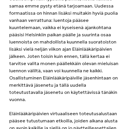
samaa emme pysty etänä tarjoamaan. Uudessa
formaatissa on hinnan lisäksi muitakin hyviä puolia
vanhaan verrattuna: luentoja pääsee
kuuntelemaan, vaikka ei kyseisenä ajankohtana
pääsisi Helsinkiin paikan päälle ja suurinta osaa
luennoista on mahdollista kuunnella suoratoiston
lisäksi vielä neljän viikon ajan Eläinlääkäripäivien
jälkeen. Joten toisin kuin ennen, tällä kertaa ei
tarvitse valita monen päällekkäin olevan mieluisan
luennon väliltä, vaan voi kuunnella ne kaikki.
Osallistuminen Eläinlääkäripäiville jäsenhintaan on
merkittävä jäsenetu ja tällä uudella
toteutustavalla jäsenetu on käytettävissä tänäkin
vuonna.
Eläinlääkäripäivien virtuaaliseen toteutusalustaan
pääsee tutustumaan etkoilla, joiden aikana alusta
on avoin kaikille ja siellä on jo näytteilleasettajien