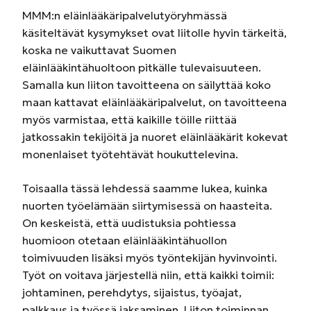
MMM:n eläinlääkäripalvelutyöryhmässä
käsiteltävät kysymykset ovat liitolle hyvin tärkeitä,
koska ne vaikuttavat Suomen
eläinlääkintähuoltoon pitkälle tulevaisuuteen.
Samalla kun liiton tavoitteena on säilyttää koko
maan kattavat eläinlääkäripalvelut, on tavoitteena
myös varmistaa, että kaikille töille riittää
jatkossakin tekijöitä ja nuoret eläinlääkärit kokevat
monenlaiset työtehtävät houkuttelevina.
Toisaalla tässä lehdessä saamme lukea, kuinka
nuorten työelämään siirtymisessä on haasteita.
On keskeistä, että uudistuksia pohtiessa
huomioon otetaan eläinlääkintähuollon
toimivuuden lisäksi myös työntekijän hyvinvointi.
Työt on voitava järjestellä niin, että kaikki toimii:
johtaminen, perehdytys, sijaistus, työajat,
palkkaus ja työssä jaksaminen. Liiton toiminnan