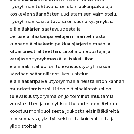
Työryhmän tehtävänä on eläinlääkäripalveluja
koskevien säännösten uudistamisen valmistelu.
Työryhmän käsiteltävänä on suuria kysymyksiä
eläinlääkärien saatavuudesta ja
peruseläinlääkäripalvelujen määritelmästä
kunnaneläinlääkärin palkkausjärjestelmään ja
kilpailuneutraliteettiin. Liitolla on edustaja ja
varajäsen työryhmässä ja lisäksi liiton
eläinlääkintähuollon tulevaisuustyöryhmässä
käydään säännöllisesti keskustelua
eläinlääkäripalvelutyöryhmän aiheista liiton kannan
muodostamiseksi. Liiton eläinlääkintähuollon
tulevaisuustyöryhmä on jo toiminut muutamia
vuosia sitten ja on nyt koottu uudelleen. Ryhmä
koostuu monipuolisesta joukosta eläinlääkäreitä
niin kunnasta, yksityissektorilta kuin valtiolta ja
yliopistoltakin.