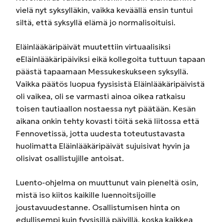
vielä nyt syksylläkin, vaikka keväällä ensin tuntui
siltä, että syksyllä elämä jo normalisoituisi.
Eläinlääkäripäivät muutettiin virtuaalisiksi
eEläinlääkäripäiviksi eikä kollegoita tuttuun tapaan
päästä tapaamaan Messukeskukseen syksyllä.
Vaikka päätös luopua fyysisistä Eläinlääkäripäivistä
oli vaikea, oli se varmasti ainoa oikea ratkaisu
toisen tautiaallon nostaessa nyt päätään. Kesän
aikana onkin tehty kovasti töitä sekä liitossa että
Fennovetissä, jotta uudesta toteutustavasta
huolimatta Eläinlääkäripäivät sujuisivat hyvin ja
olisivat osallistujille antoisat.
Luento-ohjelma on muuttunut vain pieneltä osin,
mistä iso kiitos kaikille luennoitsijoille
joustavuudestanne. Osallistumisen hinta on
edullisempi kuin fyysisillä päivillä, koska kaikkea