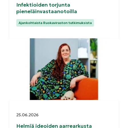
Infektioiden torjunta
pieneläinvastaanotoilla
Kategoriat:
Ajankohtaista Ruokaviraston tutkimuksista
Julkaistu:
25.06.2026
Helmiä ideoiden aarrearkusta