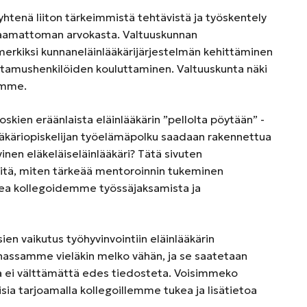
htenä liiton tärkeimmistä tehtävistä ja työskentely
vaamattoman arvokasta. Valtuuskunnan
merkiksi kunnaneläinlääkärijärjestelmän kehittäminen
tamushenkilöiden kouluttaminen. Valtuuskunta näki
lamme.
skien eräänlaista eläinlääkärin ”pellolta pöytään” -
ääkäriopiskelijan työelämäpolku saadaan rakennettua
vinen eläkeläiseläinlääkäri? Tätä sivuten
siitä, miten tärkeää mentoroinnin tukeminen
ukea kollegoidemme työssäjaksamista ja
en vaikutus työhyvinvointiin eläinlääkärin
assamme vieläkin melko vähän, ja se saatetaan
ota ei välttämättä edes tiedosteta. Voisimmeko
isia tarjoamalla kollegoillemme tukea ja lisätietoa