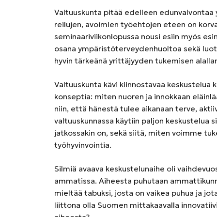
Valtuuskunta pitää edelleen edunvalvontaa y
reilujen, avoimien työehtojen eteen on kor
seminaariviikonlopussa nousi esiin myös esi
osana ympäristöterveydenhuoltoa sekä luot
hyvin tärkeänä yrittäjyyden tukemisen alal
Valtuuskunta kävi kiinnostavaa keskustelua ko
konseptia: miten nuoren ja innokkaan eläinl
niin, että hänestä tulee aikanaan terve, aktii
valtuuskunnassa käytiin paljon keskustelua 
jatkossakin on, sekä siitä, miten voimme t
työhyvinvointia.
Silmiä avaava keskustelunaihe oli vaihdevuosi
ammatissa. Aiheesta puhutaan ammattikunn
mieltää tabuksi, josta on vaikea puhua ja j
liittona olla Suomen mittakaavalla innovatiiv
aiheesta?