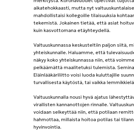
merkitystä. Koronavuodet opettivat tuijott
aikatehokkaasti, mutta nyt valtuuskuntalaiset 
mahdollistaisi kollegoille tilaisuuksia koht
tekemistä. Jokainen tietää, että asiat hoi
kuin kasvottomana etäyhteydellä.
Valtuuskunnassa keskusteltiin paljon siitä
yhteiskunnalle. Haluamme, että tulevaisuud
näkyy koko yhteiskunnassa niin, että voimme
pelkäämättä maalitetuksi tulemista. Seminaar
Eläinlääkäriliitto voisi luoda kuluttajille su
turvallisesta käytöstä, tai vaikka lemmikkielä
Valtuuskunnalla nousi hyvä ajatus lähestyt
virallisten kannanottojen rinnalle. Valtuusku
voidaan selkeyttää niin, että potilaan remi
hahmottaa, millaista hoitoa potilas tai tila
hyvinvointia.