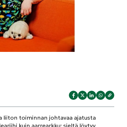
a liiton toiminnan johtavaa ajatusta
eariihi kuin aarrearkku: sieltä löytyy