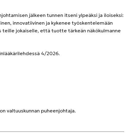
tamisen jälkeen tunnen itseni ylpeäksi ja iloiseksi:
inen, innovatiivinen ja kykenee työskentelemään
os teille jokaiselle, että tuotte tärkeän näkökulmanne
äinlääkärilehdessä 4/2026.
iton valtuuskunnan puheenjohtaja.