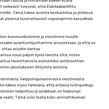
amaan ruutua ja hoitamaan kaiken etänä
selkeästi toivovat, että Eläinlääkäriliitto
aamisille. Tämä tukee avointa keskustelua ja yhdessä
tuvat yleensä huomattavasti sopuisammin kasvokkain
, miten kommunikoimme ja viestimme muulle
essakin asiantuntijuuttamme arvostetaan, ja että se
 ottaa asioihin kantaa
issa nousi paljon hyviä ideoita siitä, miten
unnattua tiedottamista esimerkiksi antibioottien
inten jalostukseen liittyvistä asioista.
tävämmästä, helppotajuisemmasta viestinnästä
nta näkee myös tärkeänä, että erilaisia hoitopolkuja
ttoiminen helpottuu ja asiakkaan on helpompi
nne vaatii. Tämä voisi lisätä koko ammattikunnan