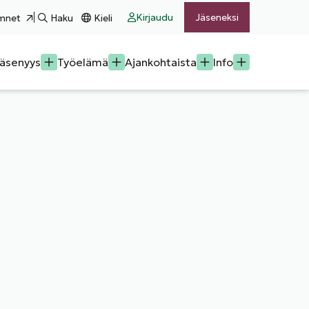
Kirjaudu
Jäseneksi
mnet
Haku
Kieli
äsenyys
Työelämä
Ajankohtaista
Info