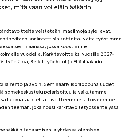
set, mitä vaan voi eläinlääkärin
kärkitavoitteita veistetään, maailmoja syleilevät,
 vaan tarvitaan konkreettisia kohteita. Näitä työstimme
sessä seminaarissa, jossa koostimme
 kolmelle vuodelle. Kärkitavoitteiksi vuosille 2027–
käs työelämä, Reilut työehdot ja Eläinlääkärin
illa rento ja avoin. Seminaariviikonloppuna uudet
lillä somekeskustelu polarisoituu ja vaikutamme
aessa huomataan, että tavoitteemme ja toiveemme
yhden teeman, joka nousi kärkitavoitetyöskentelyssä
n nenäkkäin tapaamisen ja yhdessä olemisen