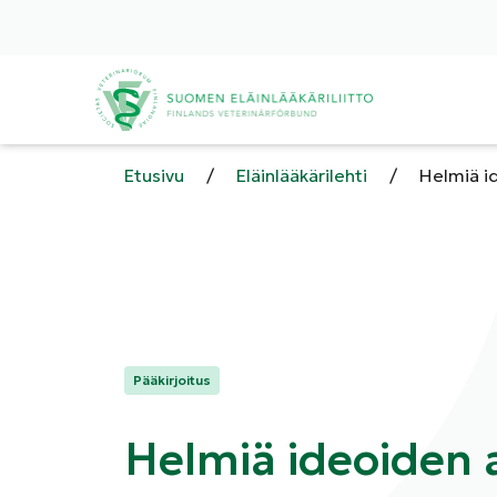
Etusivu
/
Eläinlääkärilehti
/
Helmiä i
Kategoriat:
Pääkirjoitus
Helmiä ideoiden 