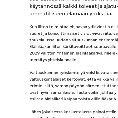
käytännössä kaikki toiveet ja ajatuk
ammatilliseen elämään yhdistää.
Kun liiton toimintaa ohjaavaa ydinviestiä eli 
suuret ja konsulttimaiset visiot eivät riitä,
toukokuussa uuden valtuuskunnan ensimmäi
Eläinlääkäriliiton kärkitavoitteet seuraavalle
2029 valittiin Yhteinen eläinlääkäriys, Miele
merkitys yhteiskunnalle.
Valtuuskunnan työskentelyä voisi kuvata sano
valtuuskuntalaiset kertoivat, että vaikka vä
erimielisiltä, saman pöydän ääreen istutt
ovat hyvin samanlaisia. Tästä voikin johtaa 
esiin: eläinlääkäri kaipaa toista eläinlääkäriä.
Lähes jokaisessa keskustelussa painotettii