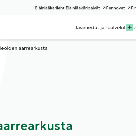
Eläinlääkärilehti
Eläinlääkäripäivät
Fennovet
Fi
Jäsenedut ja -palvelut
J
deoiden aarrearkusta
aarrearkusta