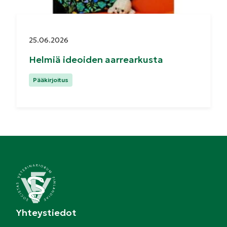
Julkaistu:
25.06.2026
Helmiä ideoiden aarrearkusta
Kategoriat:
Pääkirjoitus
Yhteystiedot