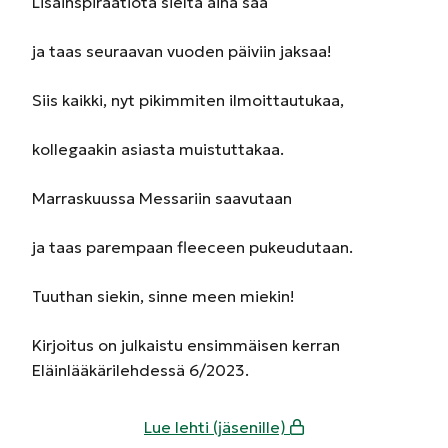
Lisäinspiraatiota sieltä aina saa
ja taas seuraavan vuoden päiviin jaksaa!
Siis kaikki, nyt pikimmiten ilmoittautukaa,
kollegaakin asiasta muistuttakaa.
Marraskuussa Messariin saavutaan
ja taas parempaan fleeceen pukeudutaan.
Tuuthan siekin, sinne meen miekin!
Kirjoitus on julkaistu ensimmäisen kerran
Eläinlääkärilehdessä 6/2023.
Lue lehti (jäsenille)