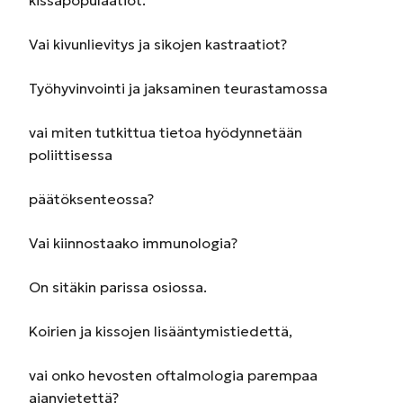
kissapopulaatiot.
Vai kivunlievitys ja sikojen kastraatiot?
Työhyvinvointi ja jaksaminen teurastamossa
vai miten tutkittua tietoa hyödynnetään
poliittisessa
päätöksenteossa?
Vai kiinnostaako immunologia?
On sitäkin parissa osiossa.
Koirien ja kissojen lisääntymistiedettä,
vai onko hevosten oftalmologia parempaa
ajanvietettä?