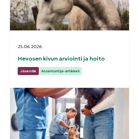
Julkaistu:
25.06.2026
Hevosen kivun arviointi ja hoito
Kategoriat:
Jäsenille
Asiantuntija-artikkeli