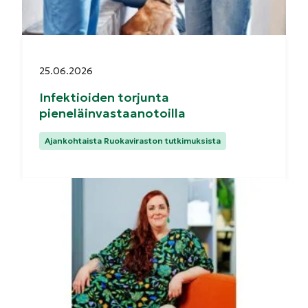
Julkaistu:
25.06.2026
Infektioiden torjunta
pieneläinvastaanotoilla
Kategoriat:
Ajankohtaista Ruokaviraston tutkimuksista