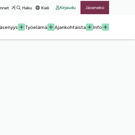
Kirjaudu
Jäseneksi
mnet
Haku
Kieli
äsenyys
Työelämä
Ajankohtaista
Info