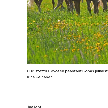
Uudistettu Hevosen pääntauti -opas julkaist
Irina Keinänen.
Jaa
lehti