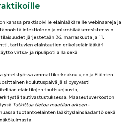
aktikoille
 kanssa praktisoiville eläinlääkäreille webinaareja ja
tännöistä infektioiden ja mikrobilääkeresistenssin
 tilaisuudet järjestetään 26. marraskuuta ja 11.
i, tarttuvien eläintautien erikoiseläinlääkäri
yttö virtsa- ja ripulipotilailla sekä
a yhteistyössä ammattikorkeakoulujen ja Eläinten
uosittainen koulutuspäivä jäisi pysyvästi
ellään eläintilojen tautisuojausta,
erkitystä tautivastustuksessa. Maaseutuverkoston
tetyssä
Tutkittua tietoa maatilan arkeen
-
 muassa tuotantoeläinten lääkityslainsäädäntö sekä
 näkökulmasta.