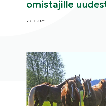
omistajille uude
Julkaistu:
20.11.2025