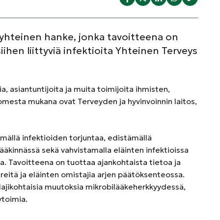
hteinen hanke, jonka tavoitteena on
iihen liittyviä infektioita Yhteinen Terveys
 asiantuntijoita ja muita toimijoita ihmisten,
uomesta mukana ovat Terveyden ja hyvinvoinnin laitos,
mällä infektioiden torjuntaa, edistämällä
lääkinnässä sekä vahvistamalla eläinten infektioissa
a. Tavoitteena on tuottaa ajankohtaista tietoa ja
äreitä ja eläinten omistajia arjen päätöksenteossa.
 lajikohtaisia muutoksia mikrobilääkeherkkyydessä,
ytoimia.