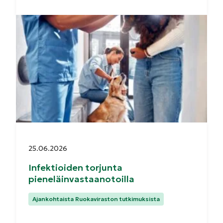
Julkaistu:
25.06.2026
Infektioiden torjunta
pieneläinvastaanotoilla
Kategoriat:
Ajankohtaista Ruokaviraston tutkimuksista