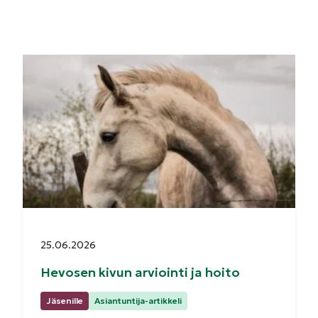
Julkaistu:
25.06.2026
Hevosen kivun arviointi ja hoito
Kategoriat:
Jäsenille
Asiantuntija-artikkeli