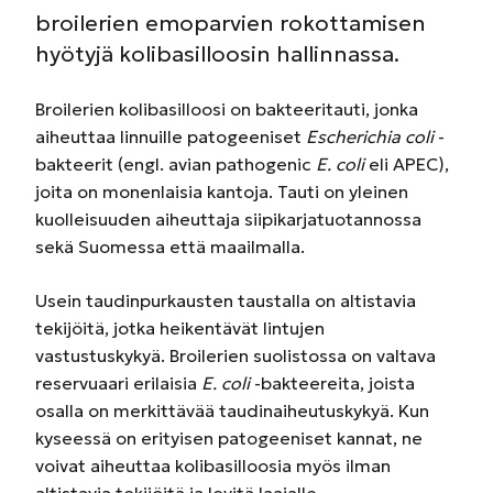
broilerien emoparvien rokottamisen
hyötyjä kolibasilloosin hallinnassa.
Broilerien kolibasilloosi on bakteeritauti, jonka
aiheuttaa linnuille patogeeniset
Escherichia coli
-
bakteerit (engl. avian pathogenic
E. coli
eli APEC),
joita on monenlaisia kantoja. Tauti on yleinen
kuolleisuuden aiheuttaja siipikarjatuotannossa
sekä Suomessa että maailmalla.
Usein taudinpurkausten taustalla on altistavia
tekijöitä, jotka heikentävät lintujen
vastustuskykyä. Broilerien suolistossa on valtava
reservuaari erilaisia
E. coli
-bakteereita, joista
osalla on merkittävää taudinaiheutuskykyä. Kun
kyseessä on erityisen patogeeniset kannat, ne
voivat aiheuttaa kolibasilloosia myös ilman
altistavia tekijöitä ja levitä laajalle