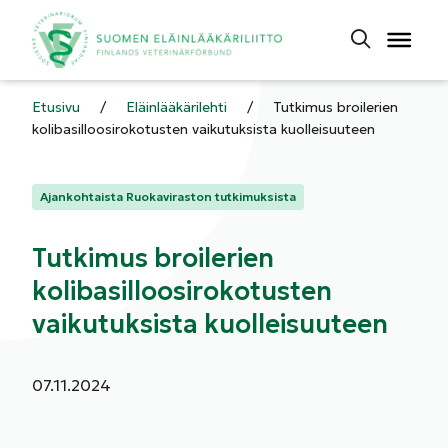
Etusivu
/
Eläinlääkärilehti
/
Tutkimus broilerien
kolibasilloosirokotusten vaikutuksista kuolleisuuteen
Kategoriat:
Ajankohtaista Ruokaviraston tutkimuksista
Tutkimus broilerien
kolibasilloosirokotusten
vaikutuksista kuolleisuuteen
Julkaistu:
07.11.2024