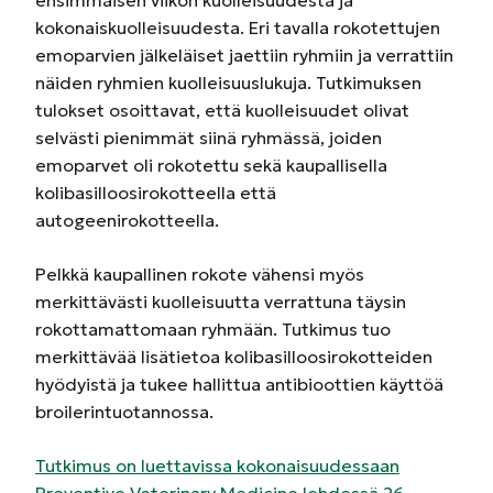
kokonaiskuolleisuudesta. Eri tavalla rokotettujen
emoparvien jälkeläiset jaettiin ryhmiin ja verrattiin
näiden ryhmien kuolleisuuslukuja. Tutkimuksen
tulokset osoittavat, että kuolleisuudet olivat
selvästi pienimmät siinä ryhmässä, joiden
emoparvet oli rokotettu sekä kaupallisella
kolibasilloosirokotteella että
autogeenirokotteella.
Pelkkä kaupallinen rokote vähensi myös
merkittävästi kuolleisuutta verrattuna täysin
rokottamattomaan ryhmään. Tutkimus tuo
merkittävää lisätietoa kolibasilloosirokotteiden
hyödyistä ja tukee hallittua antibioottien käyttöä
broilerintuotannossa.
Tutkimus on luettavissa kokonaisuudessaan
Preventive Veterinary Medicine lehdessä 26.