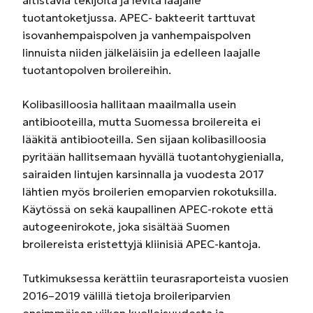
tuotantoketjussa. APEC- bakteerit tarttuvat
isovanhempaispolven ja vanhempaispolven
linnuista niiden jälkeläisiin ja edelleen laajalle
tuotantopolven broilereihin.
Kolibasilloosia hallitaan maailmalla usein
antibiooteilla, mutta Suomessa broilereita ei
lääkitä antibiooteilla. Sen sijaan kolibasilloosia
pyritään hallitsemaan hyvällä tuotantohygienialla,
sairaiden lintujen karsinnalla ja vuodesta 2017
lähtien myös broilerien emoparvien rokotuksilla.
Käytössä on sekä kaupallinen APEC-rokote että
autogeenirokote, joka sisältää Suomen
broilereista eristettyjä kliinisiä APEC-kantoja.
Tutkimuksessa kerättiin teurasraporteista vuosien
2016–2019 välillä tietoja broileriparvien
ensimmäisen viikon kuolleisuudesta ja