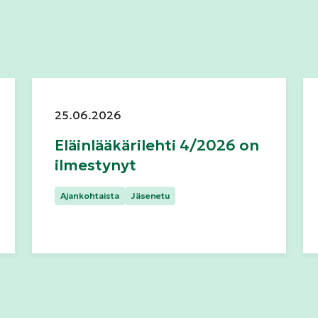
Julkaistu:
25.06.2026
Eläinlääkärilehti 4/2026 on
ilmestynyt
Kategoriat:
Ajankohtaista
Jäsenetu