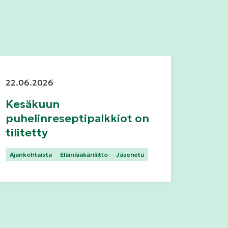
Julkaistu:
22.06.2026
Kesäkuun
puhelinreseptipalkkiot on
tilitetty
Kategoriat:
Ajankohtaista
Eläinlääkäriliitto
Jäsenetu