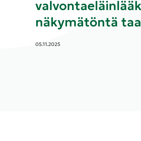
valvontaeläinlää
näkymätöntä ta
Julkaistu:
05.11.2025