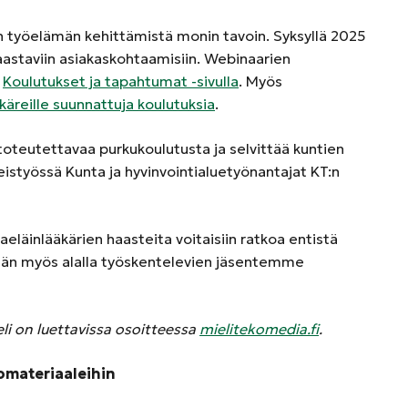
ien työelämän kehittämistä monin tavoin. Syksyllä 2025
haastaviin asiakaskohtaamisiin. Webinaarien
a
Koulutukset ja tapahtumat -sivulla
. Myös
käreille suunnattuja koulutuksia
.
 toteutettavaa purkukoulutusta ja selvittää kuntien
eistyössä Kunta ja hyvinvointialuetyönantajat KT:n
aeläinlääkärien haasteita voitaisiin ratkoa entistä
än myös alalla työskentelevien jäsentemme
li on luettavissa osoitteessa
mielitekomedia.fi
.
omateriaaleihin