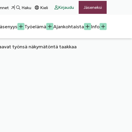
Kirjaudu
Jäseneksi
mnet
Haku
Kieli
äsenyys
Työelämä
Ajankohtaista
Info
uvaavat työnsä näkymätöntä taakkaa