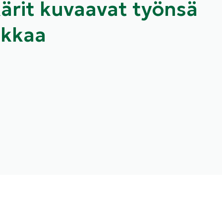
kärit kuvaavat työnsä
akkaa