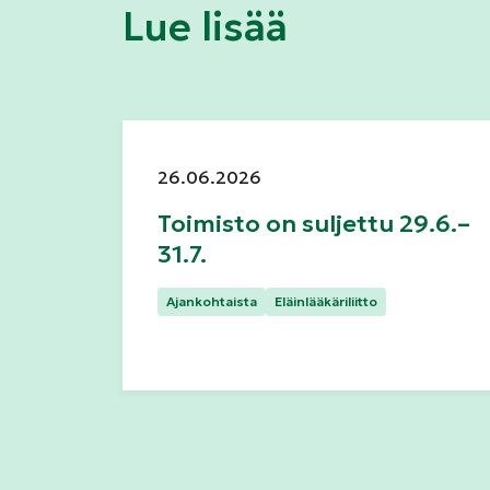
Lue lisää
Julkaistu:
26.06.2026
Toimisto on suljettu 29.6.–
31.7.
Kategoriat:
Ajankohtaista
Eläinlääkäriliitto