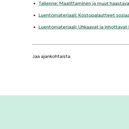
Tallenne: Maalittaminen ja muut haastava
Luentomateriaali: Kostopalautteet sosia
Luentomateriaali: Uhkaavat ja inhottavat
Jaa
ajankohtaista