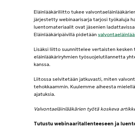
Eläinlääkäriliitto tukee valvontaeläinlääkär
järjestetty webinaarisarja tarjosi työkaluja 
luentomateriaalit ovat jäsenien ladattaviss
Eläinlääkäripäivillä pidetään
valvontaeläinlää
Lisäksi liitto suunnittelee vertaisten kesken
eläinlääkäriryhmien työsuojelutilannetta yht
kanssa.
Liitossa selvitetään jatkuvasti, miten valvont
tehokkaammin. Kuulemme aiheesta mielellä
ajatuksia.
Valvontaeläinlääkärien työtä koskeva artikke
Tutustu webinaaritallenteeseen ja luent