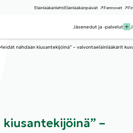
Eläinlääkärilehti
Eläinlääkäripäivät
Fennovet
Fi
Jäsenedut ja -palvelut
J
Meidät nähdään kiusantekijöinä” – valvontaeläinlääkärit k
kiusantekijöinä” –