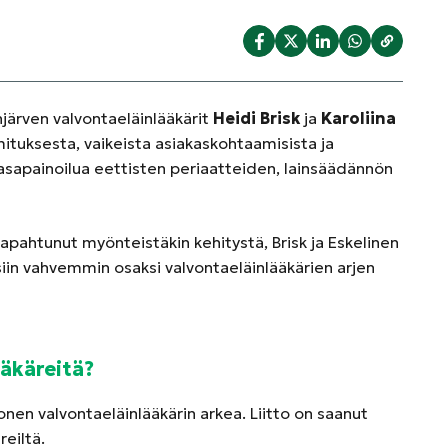
njärven valvontaeläinlääkärit
Heidi Brisk
ja
Karoliina
ituksesta, vaikeista asiakaskohtaamisista ja
tasapainoilua eettisten periaatteiden, lainsäädännön
tapahtunut myönteistäkin kehitystä, Brisk ja Eskelinen
siin vahvemmin osaksi valvontaeläinlääkärien arjen
ääkäreitä?
nen valvontaeläinlääkärin arkea. Liitto on saanut
eiltä.