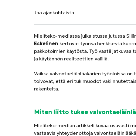
Jaa
ajankohtaista
Mieliteko-mediassa julkaistussa jutussa Siili
Eskelinen
kertovat työnsä henkisestä kuorm
pakkotoimien käytöstä. Työ vaatii jatkuvaa 
ja käytännön realiteettien välillä.
Vaikka valvontaeläinlääkärien työoloissa on 
toivovat, että eri tukimuodot vakiinnutettai
rakenteita.
Miten liitto tukee valvontaeläinl
Mieliteko-median artikkeli kuvaa osuvasti mo
vastaavia yhteydenottoja valvontaeläinlääkär