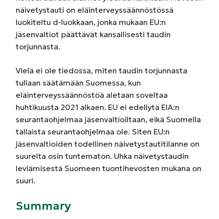
näivetystauti on eläinterveyssäännöstössä
luokiteltu d-luokkaan, jonka mukaan EU:n
jäsenvaltiot päättävät kansallisesti taudin
torjunnasta.
Vielä ei ole tiedossa, miten taudin torjunnasta
tullaan säätämään Suomessa, kun
eläinterveyssäännöstöä aletaan soveltaa
huhtikuusta 2021 alkaen. EU ei edellytä EIA:n
seurantaohjelmaa jäsenvaltioiltaan, eikä Suomella
tällaista seurantaohjelmaa ole. Siten EU:n
jäsenvaltioiden todellinen näivetystautitilanne on
suurelta osin tuntematon. Uhka näivetystaudin
leviämisestä Suomeen tuontihevosten mukana on
suuri.
Summary