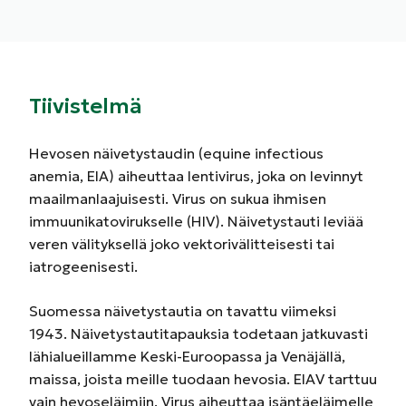
Tiivistelmä
Hevosen näivetystaudin (equine infectious
anemia, EIA) aiheuttaa lentivirus, joka on levinnyt
maailmanlaajuisesti. Virus on sukua ihmisen
immuunikatovirukselle (HIV). Näivetystauti leviää
veren välityksellä joko vektorivälitteisesti tai
iatrogeenisesti.
Suomessa näivetystautia on tavattu viimeksi
1943. Näivetystautitapauksia todetaan jatkuvasti
lähialueillamme Keski-Euroopassa ja Venäjällä,
maissa, joista meille tuodaan hevosia. EIAV tarttuu
vain hevoseläimiin. Virus aiheuttaa isäntäeläimelle