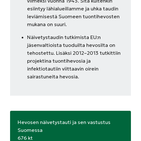
viimeksi vuonna 1943. Sitä kuitenkin
esiintyy lähialueillamme ja uhka taudin
leviämisestä Suomeen tuontihevosten
mukana on suuri.
Näivetystaudin tutkimista EU:n
jäsenvaltioista tuoduilta hevosilta on
tehostettu. Lisäksi 2012–2013 tutkittiin
projektina tuontihevosia ja
infektiotautiin viittaavin oirein
sairastuneita hevosia.
Hevosen näivetystauti ja sen vastustus
Suomessa
676 kt