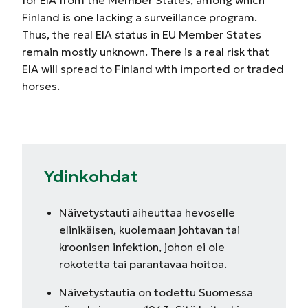
for EIA from the Member States, among which
Finland is one lacking a surveillance program.
Thus, the real EIA status in EU Member States
remain mostly unknown. There is a real risk that
EIA will spread to Finland with imported or traded
horses.
Ydinkohdat
Näivetystauti aiheuttaa hevoselle
elinikäisen, kuolemaan johtavan tai
kroonisen infektion, johon ei ole
rokotetta tai parantavaa hoitoa.
Näivetystautia on todettu Suomessa