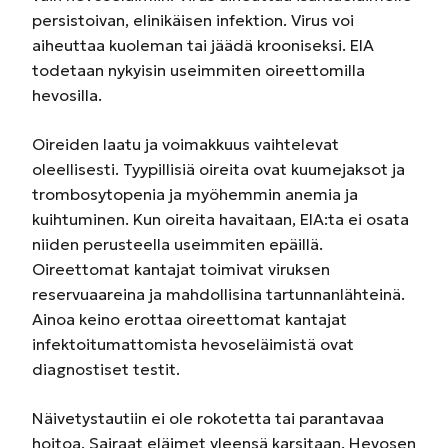
persistoivan, elinikäisen infektion. Virus voi
aiheuttaa kuoleman tai jäädä krooniseksi. EIA
todetaan nykyisin useimmiten oireettomilla
hevosilla.
Oireiden laatu ja voimakkuus vaihtelevat
oleellisesti. Tyypillisiä oireita ovat kuumejaksot ja
trombosytopenia ja myöhemmin anemia ja
kuihtuminen. Kun oireita havaitaan, EIA:ta ei osata
niiden perusteella useimmiten epäillä.
Oireettomat kantajat toimivat viruksen
reservuaareina ja mahdollisina tartunnanlähteinä.
Ainoa keino erottaa oireettomat kantajat
infektoitumattomista hevoseläimistä ovat
diagnostiset testit.
Näivetystautiin ei ole rokotetta tai parantavaa
hoitoa. Sairaat eläimet yleensä karsitaan. Hevosen