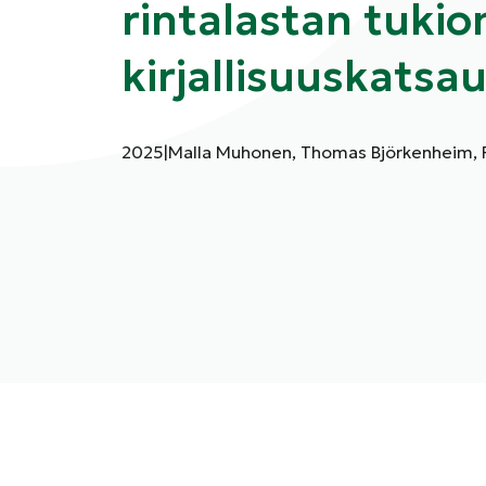
rintalastan tukio
kirjallisuuskatsa
Julkaisuvuosi:
Kirjoittajat:
2025
|
Malla Muhonen, Thomas Björkenheim, 