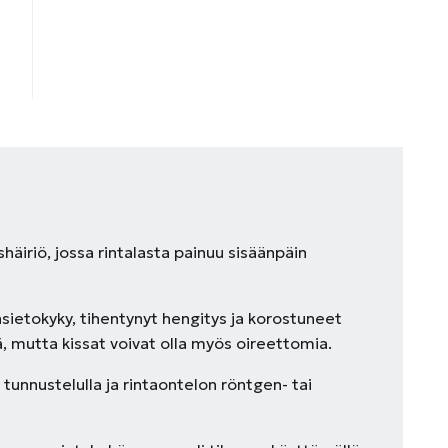
äiriö, jossa rintalasta painuu sisäänpäin
nsietokyky, tihentynyt hengitys ja korostuneet
, mutta kissat voivat olla myös oireettomia.
tunnustelulla ja rintaontelon röntgen- tai