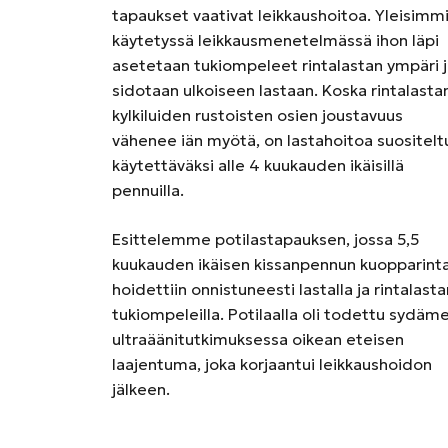
tapaukset vaativat leikkaushoitoa. Yleisimm
käytetyssä leikkausmenetelmässä ihon läpi
asetetaan tukiompeleet rintalastan ympäri 
sidotaan ulkoiseen lastaan. Koska rintalastan
kylkiluiden rustoisten osien joustavuus
vähenee iän myötä, on lastahoitoa suositelt
käytettäväksi alle 4 kuukauden ikäisillä
pennuilla.
Esittelemme potilastapauksen, jossa 5,5
kuukauden ikäisen kissanpennun kuopparint
hoidettiin onnistuneesti lastalla ja rintalasta
tukiompeleilla. Potilaalla oli todettu sydäm
ultraäänitutkimuksessa oikean eteisen
laajentuma, joka korjaantui leikkaushoidon
jälkeen.