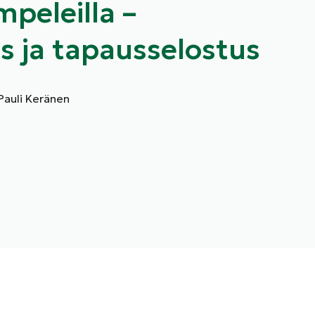
mpeleilla –
us ja tapausselostus
Pauli Keränen