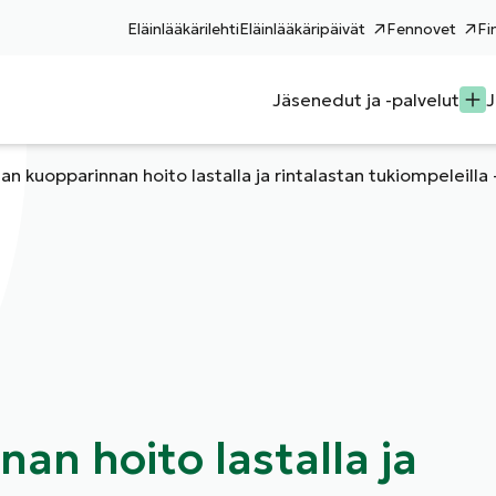
Eläinlääkärilehti
Eläinlääkäripäivät
Fennovet
Fi
Jäsenedut ja -palvelut
J
san kuopparinnan hoito lastalla ja rintalastan tukiompeleilla 
an hoito lastalla ja