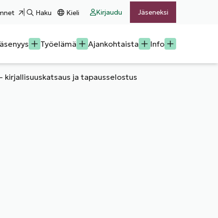
Kirjaudu
Jäseneksi
mnet
Haku
Kieli
äsenyys
Työelämä
Ajankohtaista
Info
– kirjallisuuskatsaus ja tapausselostus