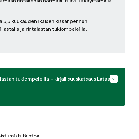
ttamaan rintakehän normaali tilavuus käyttämällä
a 5,5 kuukauden ikäisen kissanpennun
lastalla ja rintalastan tukiompeleilla.
lastan tukiompeleilla – kirjallisuuskatsaus
Lataa
koistumistutkintoa.