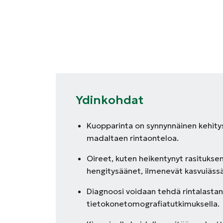
Ydinkohdat
Kuopparinta on synnynnäinen kehitysh
madaltaen rintaonteloa.
Oireet, kuten heikentynyt rasitukse
hengitysäänet, ilmenevät kasvuiässä
Diagnoosi voidaan tehdä rintalastan 
tietokonetomografiatutkimuksella.