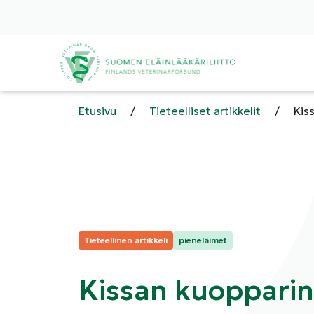
Etusivu
/
Tieteelliset artikkelit
/
Kis
Kategoriat:
Tieteellinen artikkeli
pieneläimet
Kissan kuopparinn