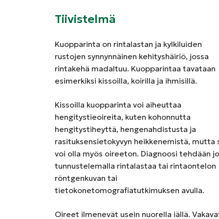
Tiivistelmä
Kuopparinta on rintalastan ja kylkiluiden
rustojen synnynnäinen kehityshäiriö, jossa
rintakehä madaltuu. Kuopparintaa tavataan
esimerkiksi kissoilla, koirilla ja ihmisillä.
Kissoilla kuopparinta voi aiheuttaa
hengitystieoireita, kuten kohonnutta
hengitystiheyttä, hengenahdistusta ja
rasituksensietokyvyn heikkenemistä, mutta 
voi olla myös oireeton. Diagnoosi tehdään j
tunnustelemalla rintalastaa tai rintaontelon
röntgenkuvan tai
tietokonetomografiatutkimuksen avulla.
Oireet ilmenevät usein nuorella iällä. Vakava