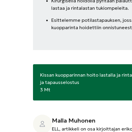
Kirurgisella hoidolla pyritään palau
lastaa ja rintalastan tukiompeleita.
Esittelemme potilastapauksen, joss
kuopparinta hoidettiin onnistuneesti 
Kissan kuopparinnan hoito lastalla ja rinta
ja tapausselostus
3 Mt
Malla Muhonen
ELL, artikkeli on osa kirjoittajan eri