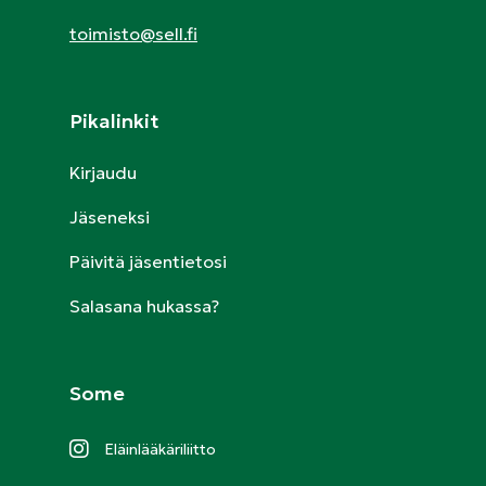
toimisto@sell.fi
Pikalinkit
Kirjaudu
Jäseneksi
Päivitä jäsentietosi
Salasana hukassa?
Some
Eläinlääkäriliitto