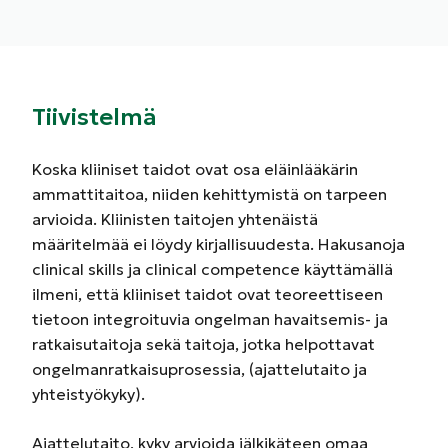
Tiivistelmä
Koska kliiniset taidot ovat osa eläinlääkärin
ammattitaitoa, niiden kehittymistä on tarpeen
arvioida. Kliinisten taitojen yhtenäistä
määritelmää ei löydy kirjallisuudesta. Hakusanoja
clinical skills ja clinical competence käyttämällä
ilmeni, että kliiniset taidot ovat teoreettiseen
tietoon integroituvia ongelman havaitsemis- ja
ratkaisutaitoja sekä taitoja, jotka helpottavat
ongelmanratkaisuprosessia, (ajattelutaito ja
yhteistyökyky).
Ajattelutaito, kyky arvioida jälkikäteen omaa