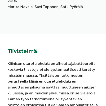
2004
Marika Nevala, Suvi Taponen, Satu Pyörälä
Tiivistelmä
Kliinisen utaretulehduksen aiheuttajabakteereita
koskevia tilastoja ei ole systemaattisesti kerätty
missään maassa. Yksittäisten tutkimusten
perusteella kliinisen utaretulehduksen
aiheuttajien jakauma näyttää muuttuneen aikojen
kuluessa, ja eri maiden jakaumissa on selviä eroja.
Tämän työn tarkoituksena oli syventävien
opintojen projektina tutkia Saaren ambulatorisella