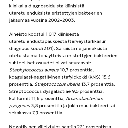
klinikalla diagnosoiduista kliinisistä
utaretulehduksista eristettyjen bakteerien
jakaumaa vuosina 2002–2003.
Aineisto koostui 1 017 kliinisestä
utaretulehdustapauksesta (terveystarkkailun
diagnoosikoodi 301). Sairaista neljänneksistä
otetuista maitonäytteistä eristettyjen bakteerien
suhteelliset osuudet olivat seuraavat:
Staphylococcus aureus
10,7 prosenttia,
koagulaasi-negatiivinen stafylokokki (KNS) 15,6
prosenttia,
Streptococcus uberis
13,7 prosenttia,
Streptococcus dysgalactiae 9,5 prosenttia,
koliformit 11,6 prosenttia,
Arcanobacterium
pyogenes
3,8 prosenttia ja jokin muu bakteeri tai
sekakasvu 7,9 prosenttia.
Negatiivinen viljelytulos saatiin 27,1 prosentissa