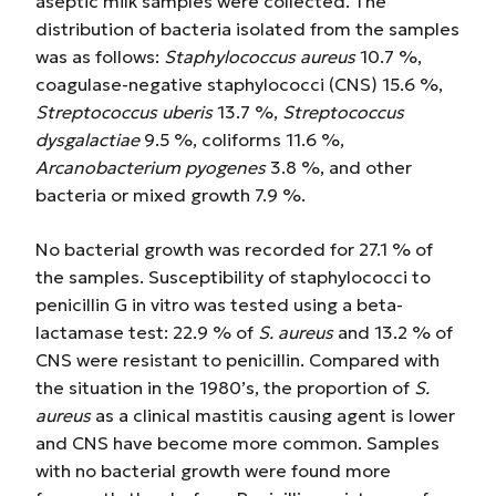
aseptic milk samples were collected. The
distribution of bacteria isolated from the samples
was as follows:
Staphylococcus aureus
10.7 %,
coagulase-negative staphylococci (CNS) 15.6 %,
Streptococcus uberis
13.7 %,
Streptococcus
dysgalactiae
9.5 %, coliforms 11.6 %,
Arcanobacterium pyogenes
3.8 %, and other
bacteria or mixed growth 7.9 %.
No bacterial growth was recorded for 27.1 % of
the samples. Susceptibility of staphylococci to
penicillin G in vitro was tested using a beta-
lactamase test: 22.9 % of
S. aureus
and 13.2 % of
CNS were resistant to penicillin. Compared with
the situation in the 1980’s, the proportion of
S.
aureus
as a clinical mastitis causing agent is lower
and CNS have become more common. Samples
with no bacterial growth were found more