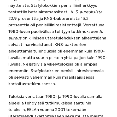
näytteistä. Stafylokokkien penisilliiniherkkyys
testattiin betalaktamaasitestillä.
S. aureuksista
22,9 prosenttia ja KNS-bakteereista 13,2
prosenttia oli penisilliiniresistenttejä. Verrattuna
1980-luvun puolivälissä tehtyyn tutkimukseen
S.
aureus
on kliinisen utaretulehduksen aiheuttajana
selvästi harvinaistunut. KNS-bakteerien
aiheuttamia tulehduksia oli enemmän kuin 1980-
luvulla, mutta suurin piirtein yhtä paljon kuin 1990-
luvulla. Negatiivisia viljelytuloksia oli aiempaa
enemmän. Stafylokokkien penisilliiniresistenssiä
oli selvästi vähemmän kuin maanlaajuisessa
kartoitustutkimuksessa.
Tuloksia verrataan 1980- ja 1990-luvulla samalla
alueella tehdyissä tutkimuksissa saatuihin
tuloksiin, EELAn vuonna 2001 tekemään
utaretulehduskartoitukseen sekä muista maista