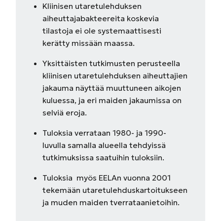
Kliinisen utaretulehduksen
aiheuttajabakteereita koskevia
tilastoja ei ole systemaattisesti
kerätty missään maassa.
Yksittäisten tutkimusten perusteella
kliinisen utaretulehduksen aiheuttajien
jakauma näyttää muuttuneen aikojen
kuluessa, ja eri maiden jakaumissa on
selviä eroja.
Tuloksia verrataan 1980- ja 1990-
luvulla samalla alueella tehdyissä
tutkimuksissa saatuihin tuloksiin.
Tuloksia myös EELAn vuonna 2001
tekemään utaretulehduskartoitukseen
ja muden maiden tverrataanietoihin.