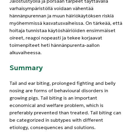
Jalostustyöllä ja porsaan tarpeet täyttävällä
varhaisympäristöllä voidaan vähentää
hännänpurennan ja muun häiriökäytöksen riskiä
myöhemmissä kasvatusvaiheissa. On tärkeää, että
hoitaja tunnistaa käytöshäiriöiden ensimmäiset
oireet, reagoi nopeasti ja tekee korjaavat
toimenpiteet heti hännänpurenta-aallon
alkuvaiheessa.
Summary
Tail and ear biting, prolonged fighting and belly
nosing are forms of behavioural disorders in
growing pigs. Tail biting is an important
economical and welfare problem, which is
preferably prevented than treated. Tail biting can
be categorized in subtypes with different
etiology, consequences and solutions.