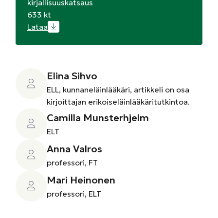
kirjallisuuskatsaus
633 kt
Lataa
Elina Sihvo
ELL, kunnaneläinlääkäri, artikkeli on osa
kirjoittajan erikoiseläinlääkäritutkintoa.
Camilla Munsterhjelm
ELT
Anna Valros
professori, FT
Mari Heinonen
professori, ELT