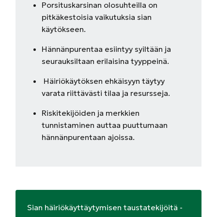
Porsituskarsinan olosuhteilla on
pitkäkestoisia vaikutuksia sian
käytökseen.
Hännänpurentaa esiintyy syiltään ja
seurauksiltaan erilaisina tyyppeinä.
Häiriökäytöksen ehkäisyyn täytyy
varata riittävästi tilaa ja resursseja.
Riskitekijöiden ja merkkien
tunnistaminen auttaa puuttumaan
hännänpurentaan ajoissa.
Sian häiriökäyttäytymisen taustatekijöitä -