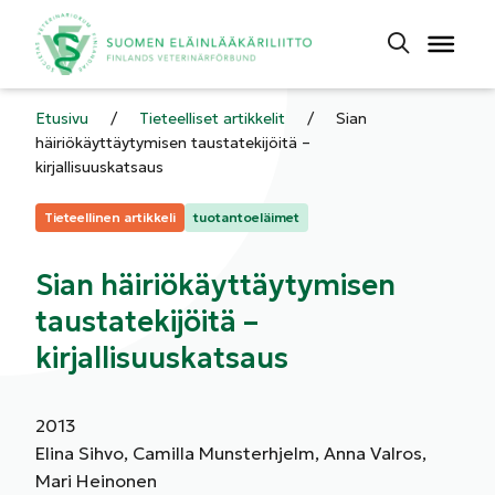
Etusivu
/
Tieteelliset artikkelit
/
Sian
häiriökäyttäytymisen taustatekijöitä –
kirjallisuuskatsaus
Kategoriat:
Tieteellinen artikkeli
tuotantoeläimet
Sian häiriökäyttäytymisen
taustatekijöitä –
kirjallisuuskatsaus
2013
Elina Sihvo, Camilla Munsterhjelm, Anna Valros,
Mari Heinonen