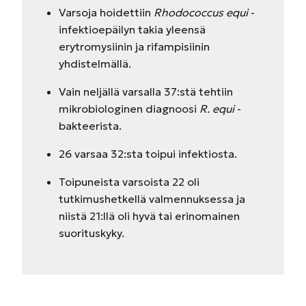
Varsoja hoidettiin
Rhodococcus equi
-
infektioepäilyn takia yleensä
erytromysiinin ja rifampisiinin
yhdistelmällä.
Vain neljällä varsalla 37:stä tehtiin
mikrobiologinen diagnoosi
R. equi
-
bakteerista.
26 varsaa 32:sta toipui infektiosta.
Toipuneista varsoista 22 oli
tutkimushetkellä valmennuksessa ja
niistä 21:llä oli hyvä tai erinomainen
suorituskyky.