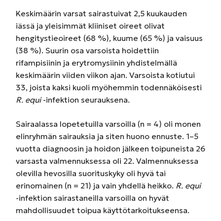
Keskimäärin varsat sairastuivat 2,5 kuukauden
iässä ja yleisimmät kliiniset oireet olivat
hengitystieoireet (68 %), kuume (65 %) ja vaisuus
(38 %). Suurin osa varsoista hoidettiin
rifampisiinin ja erytromysiinin yhdistelmällä
keskimäärin viiden viikon ajan. Varsoista kotiutui
33, joista kaksi kuoli myöhemmin todennäköisesti
R. equi
-infektion seurauksena.
Sairaalassa lopetetuilla varsoilla (n = 4) oli monen
elinryhmän sairauksia ja siten huono ennuste. 1–5
vuotta diagnoosin ja hoidon jälkeen toipuneista 26
varsasta valmennuksessa oli 22. Valmennuksessa
olevilla hevosilla suorituskyky oli hyvä tai
erinomainen (n = 21) ja vain yhdellä heikko.
R. equi
-infektion sairastaneilla varsoilla on hyvät
mahdollisuudet toipua käyttötarkoitukseensa.