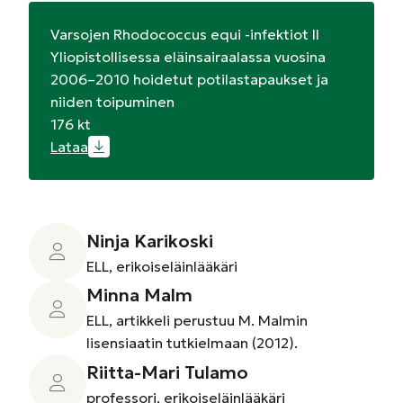
Varsojen Rhodococcus equi -infektiot II
Yliopistollisessa eläinsairaalassa vuosina
2006–2010 hoidetut potilastapaukset ja
niiden toipuminen
176 kt
Lataa
Ninja Karikoski
ELL, erikoiseläinlääkäri
Minna Malm
ELL, artikkeli perustuu M. Malmin
lisensiaatin tutkielmaan (2012).
Riitta-Mari Tulamo
professori, erikoiseläinlääkäri