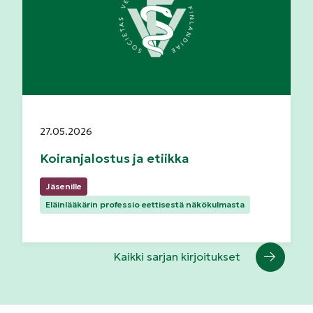
Julkaistu:
27.05.2026
Koiranjalostus ja etiikka
Kategoriat:
Jäsenille
Eläinlääkärin professio eettisestä näkökulmasta
Kaikki sarjan kirjoitukset