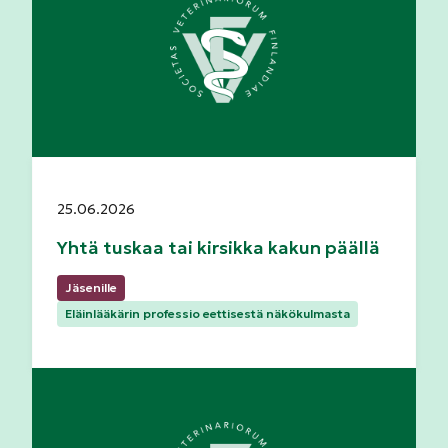
Julkaistu:
25.06.2026
Yhtä tuskaa tai kirsikka kakun päällä
Kategoriat:
Jäsenille
Eläinlääkärin professio eettisestä näkökulmasta