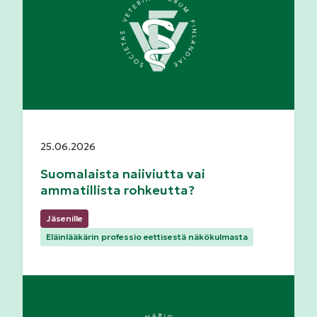
Julkaistu:
25.06.2026
Suomalaista naiiviutta vai
ammatillista rohkeutta?
Kategoriat:
Jäsenille
Eläinlääkärin professio eettisestä näkökulmasta