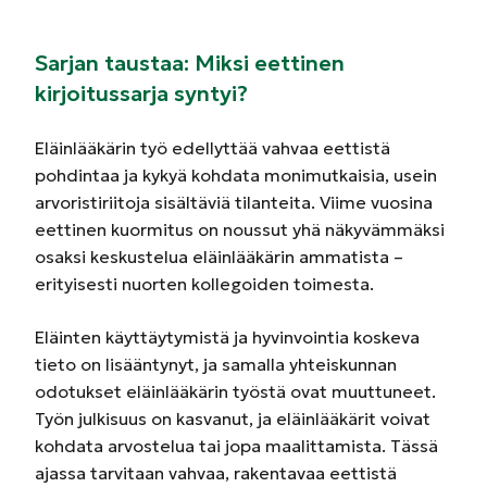
Sarjan taustaa: Miksi eettinen
kirjoitussarja syntyi?
Eläinlääkärin työ edellyttää vahvaa eettistä
pohdintaa ja kykyä kohdata monimutkaisia, usein
arvoristiriitoja sisältäviä tilanteita. Viime vuosina
eettinen kuormitus on noussut yhä näkyvämmäksi
osaksi keskustelua eläinlääkärin ammatista –
erityisesti nuorten kollegoiden toimesta.
Eläinten käyttäytymistä ja hyvinvointia koskeva
tieto on lisääntynyt, ja samalla yhteiskunnan
odotukset eläinlääkärin työstä ovat muuttuneet.
Työn julkisuus on kasvanut, ja eläinlääkärit voivat
kohdata arvostelua tai jopa maalittamista. Tässä
ajassa tarvitaan vahvaa, rakentavaa eettistä