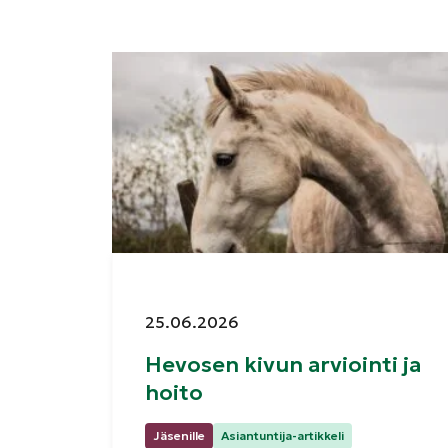
Julkaistu:
25.06.2026
Hevosen kivun arviointi ja
hoito
Kategoriat:
Jäsenille
Asiantuntija-artikkeli