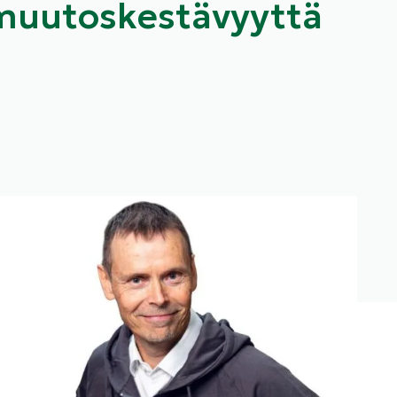
 muutoskestävyyttä