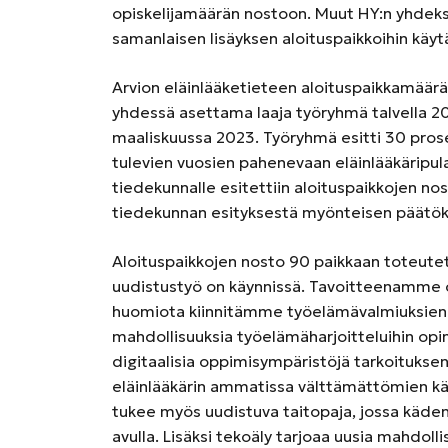
opiskelijamäärän nostoon. Muut HY:n yhdek
samanlaisen lisäyksen aloituspaikkoihin käyt
Arvion eläinlääketieteen aloituspaikkamäärä
yhdessä asettama laaja työryhmä talvella 20
maaliskuussa 2023. Työryhmä esitti 30 prose
tulevien vuosien pahenevaan eläinlääkäripula
tiedekunnalle esitettiin aloituspaikkojen nos
tiedekunnan esityksestä myönteisen päätö
Aloituspaikkojen nosto 90 paikkaan toteute
uudistustyö on käynnissä. Tavoitteenamme o
huomiota kiinnitämme työelämävalmiuksien 
mahdollisuuksia työelämäharjoitteluihin opi
digitaalisia oppimisympäristöjä tarkoituks
eläinlääkärin ammatissa välttämättömien kä
tukee myös uudistuva taitopaja, jossa kädent
avulla. Lisäksi tekoäly tarjoaa uusia mahdol