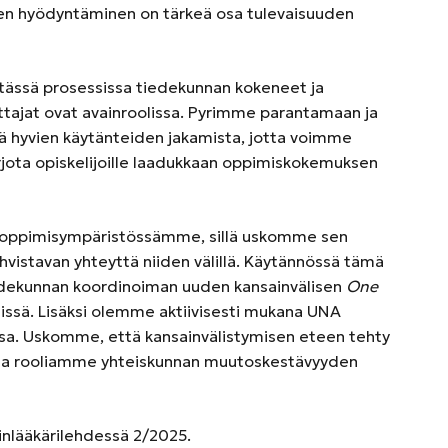
sen hyödyntäminen on tärkeä osa tulevaisuuden
a tässä prosessissa tiedekunnan kokeneet ja
ttajat ovat avainroolissa. Pyrimme parantamaan ja
kä hyvien käytänteiden jakamista, jotta voimme
rjota opiskelijoille laadukkaan oppimiskokemuksen
 oppimisympäristössämme, sillä uskomme sen
hvistavan yhteyttä niiden välillä. Käytännössä tämä
tiedekunnan koordinoiman uuden kansainvälisen
One
ssä. Lisäksi olemme aktiivisesti mukana UNA
sa. Uskomme, että kansainvälistymisen eteen tehty
taa rooliamme yhteiskunnan muutoskestävyyden
äinlääkärilehdessä 2/2025.