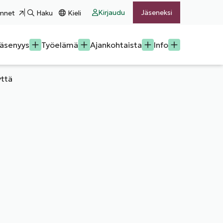
Kirjaudu
Jäseneksi
mnet
Haku
Kieli
äsenyys
Työelämä
Ajankohtaista
Info
yttä