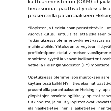
kulttuuriministeriön (OKM) ohjauk
tiedekunnat päättivät yhdessä lisä
prosenteilla parantaakseen Helsin
Yliopiston ja tiedekunnan perustehtäviin lue
vuorovaikutus. Tuntuu siltä, että jokaisee
Tutkimuksessa olemme pyrkineet vastaamaa
muihin aloihin. Yhteiseen terveyteen liittyv
profilointiponnistelut viimeisen vuosikymme
monitieteisyyttä kuvaavat indikaattorit osoit
hetkellä Helsingin yliopiston (HY) monitiete
Opetuksessa olemme ison muutoksen äärellä.
käytännössä kaikki HY:n tiedekunnat päättiv
prosenteilla parantaakseen Helsingin yliopi
yliopistojen ansaintalogiikka; yliopistot saav
tutkinnoista, ja muut yliopistot ovat kasvat
eläinlääketieteellinen ja lääketieteellinen t