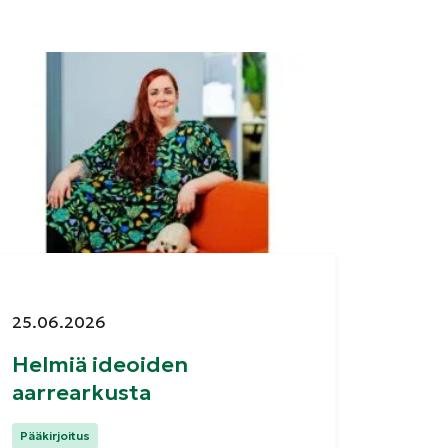
Julkaistu:
25.06.2026
Helmiä ideoiden
aarrearkusta
Kategoriat:
Pääkirjoitus