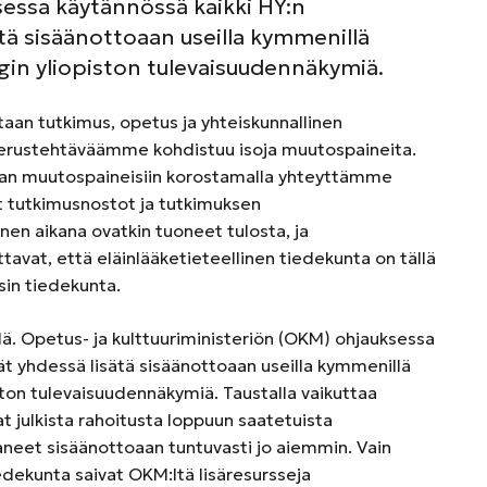
sessa käytännössä kaikki HY:n
tä sisäänottoaan useilla kymmenillä
gin yliopiston tulevaisuudennäkymiä.
taan tutkimus, opetus ja yhteiskunnallinen
n perustehtäväämme kohdistuu isoja muutospaineita.
n muutospaineisiin korostamalla yhteyttämme
ät tutkimusnostot ja tutkimuksen
nen aikana ovatkin tuoneet tulosta, ja
tavat, että eläinlääketieteellinen tiedekunta on tällä
isin tiedekunta.
 Opetus- ja kulttuuriministeriön (OKM) ohjauksessa
ät yhdessä lisätä sisäänottoaan useilla kymmenillä
ston tulevaisuudennäkymiä. Taustalla vaikuttaa
at julkista rahoitusta loppuun saatetuista
taneet sisäänottoaan tuntuvasti jo aiemmin. Vain
iedekunta saivat OKM:ltä lisäresursseja