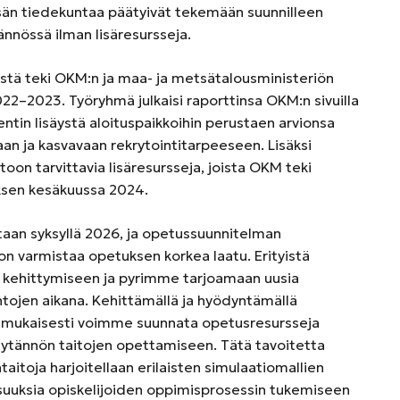
sän tiedekuntaa päätyivät tekemään suunnilleen
ännössä ilman lisäresursseja.
stä teki OKM:n ja maa- ja metsätalousministeriön
22–2023. Työryhmä julkaisi raporttinsa OKM:n sivuilla
ntin lisäystä aloituspaikkoihin perustaen arvionsa
an ja kasvavaan rekrytointitarpeeseen. Lisäksi
toon tarvittavia lisäresursseja, joista OKM teki
ksen kesäkuussa 2024.
taan syksyllä 2026, ja opetussuunnitelman
n varmistaa opetuksen korkea laatu. Erityistä
kehittymiseen ja pyrimme tarjoamaan uusia
ntojen aikana. Kehittämällä ja hyödyntämällä
enmukaisesti voimme suunnata opetusresursseja
ytännön taitojen opettamiseen. Tätä tavoitetta
aitoja harjoitellaan erilaisten simulaatiomallien
lisuuksia opiskelijoiden oppimisprosessin tukemiseen