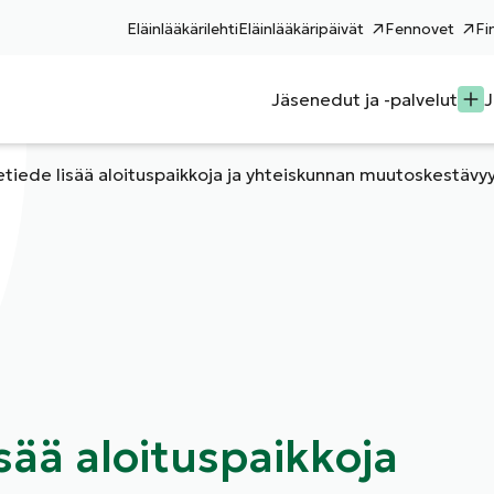
Eläinlääkärilehti
Eläinlääkäripäivät
Fennovet
Fi
Jäsenedut ja -palvelut
J
etiede lisää aloituspaikkoja ja yhteiskunnan muutoskestävy
isää aloituspaikkoja