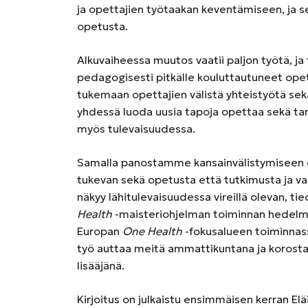
ja opettajien työtaakan keventämiseen, ja 
opetusta.
Alkuvaiheessa muutos vaatii paljon työtä, j
pedagogisesti pitkälle kouluttautuneet ope
tukemaan opettajien välistä yhteistyötä se
yhdessä luoda uusia tapoja opettaa sekä ta
myös tulevaisuudessa.
Samalla panostamme kansainvälistymiseen
tukevan sekä opetusta että tutkimusta ja va
näkyy lähitulevaisuudessa vireillä olevan, 
Health
-maisteriohjelman toiminnan hedelmi
Europan
One Health
-fokusalueen toiminnas
työ auttaa meitä ammattikuntana ja koros
lisääjänä.
Kirjoitus on julkaistu ensimmäisen kerran El