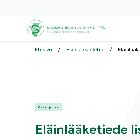
Etusivu
/
Eläinlääkärilehti
/
Eläinlääk
Kategoriat:
Pääkirjoitus
Eläinlääketiede l