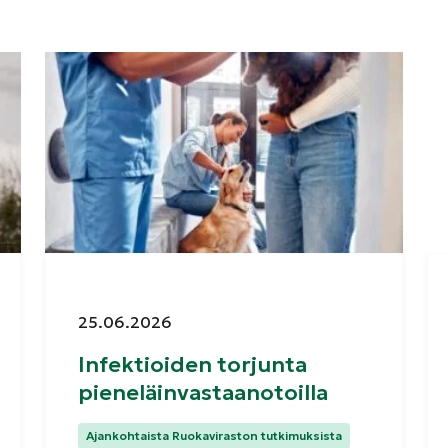
Julkaistu:
25.06.2026
Infektioiden torjunta
pieneläinvastaanotoilla
Kategoriat:
Ajankohtaista Ruokaviraston tutkimuksista