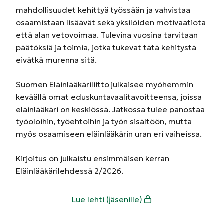
mahdollisuudet kehittyä työssään ja vahvistaa
osaamistaan lisäävät sekä yksilöiden motivaatiota
että alan vetovoimaa. Tulevina vuosina tarvitaan
päätöksiä ja toimia, jotka tukevat tätä kehitystä
eivätkä murenna sitä.
Suomen Eläinlääkäriliitto julkaisee myöhemmin
keväällä omat eduskuntavaalitavoitteensa, joissa
eläinlääkäri on keskiössä. Jatkossa tulee panostaa
työoloihin, työehtoihin ja työn sisältöön, mutta
myös osaamiseen eläinlääkärin uran eri vaiheissa.
Kirjoitus on julkaistu ensimmäisen kerran
Eläinlääkärilehdessä 2/2026.
Lue lehti (jäsenille)