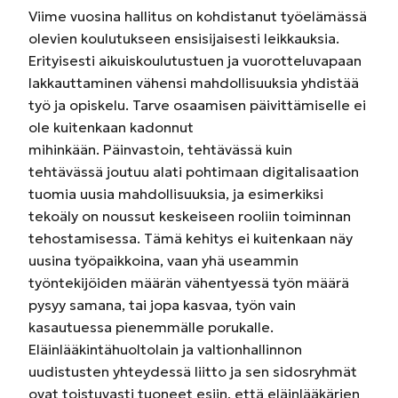
Viime vuosina hallitus on kohdistanut työelämässä
olevien koulutukseen ensisijaisesti leikkauksia.
Erityisesti aikuiskoulutustuen ja vuorotteluvapaan
lakkauttaminen vähensi mahdollisuuksia yhdistää
työ ja opiskelu. Tarve osaamisen päivittämiselle ei
ole kuitenkaan kadonnut
mihinkään. Päinvastoin, tehtävässä kuin
tehtävässä joutuu alati pohtimaan digitalisaation
tuomia uusia mahdollisuuksia, ja esimerkiksi
tekoäly on noussut keskeiseen rooliin toiminnan
tehostamisessa. Tämä kehitys ei kuitenkaan näy
uusina työpaikkoina, vaan yhä useammin
työntekijöiden määrän vähentyessä työn määrä
pysyy samana, tai jopa kasvaa, työn vain
kasautuessa pienemmälle porukalle.
Eläinlääkintähuoltolain ja valtionhallinnon
uudistusten yhteydessä liitto ja sen sidosryhmät
ovat toistuvasti tuoneet esiin, että eläinlääkärien