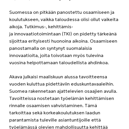
Suomessa on pitkään panostettu osaamiseen ja
koulutukseen, vaikka talou­dessa olisi ollut vaikeita
aikoja. Tutkimus-, kehittämis-
ja innovaatiotoimintaan (TKI) on pidetty tärkeänä
sijoittaa erityisesti huonoina aikoina. Osaamiseen
panostamalla on syntynyt suomalaisia
innovaatioita, joita toivotaan myös tulevina
vuosina helpottamaan taloudellista ahdinkoa.
Akava julkaisi maaliskuun alussa tavoitteensa
vuoden kuluttua pidettäviin eduskuntavaaleihin.
Suomea rakennetaan ajattelevien osaajien avulla.
Tavoitteissa nostetaan työelämän kehittämisen
rinnalle osaamisen vahvistaminen. Tämä
tarkoittaa sekä korkeakoulutuksen laadun
parantamista tuleville asiantuntijoille että
työelämässä olevien mahdollisuutta kehittää