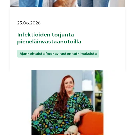
Julkaistu:
25.06.2026
Infektioiden torjunta
pieneläinvastaanotoilla
Kategoriat:
Ajankohtaista Ruokaviraston tutkimuksista