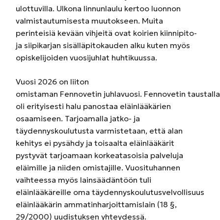
ulottuvilla. Ulkona linnunlaulu kertoo luonnon
valmistautumisesta muutokseen. Muita
perinteisiä kevään vihjeitä ovat koirien kiinnipito-
ja siipikarjan sisälläpitokauden alku kuten myös
opiskelijoiden vuosijuhlat huhtikuussa.
Vuosi 2026 on liiton
omistaman Fennovetin juhlavuosi. Fennovetin taustalla
oli erityisesti halu panostaa eläinlääkärien
osaamiseen. Tarjoamalla jatko- ja
täydennyskoulutusta varmistetaan, että alan
kehitys ei pysähdy ja toisaalta eläinlääkärit
pystyvät tarjoamaan korkeatasoisia palveluja
eläimille ja niiden omistajille. Vuosituhannen
vaihteessa myös lainsäädäntöön tuli
eläinlääkäreille oma täydennyskoulutusvelvollisuus
eläinlääkärin ammatinharjoittamislain (18 §,
29/2000) uudistuksen yhteydessä.