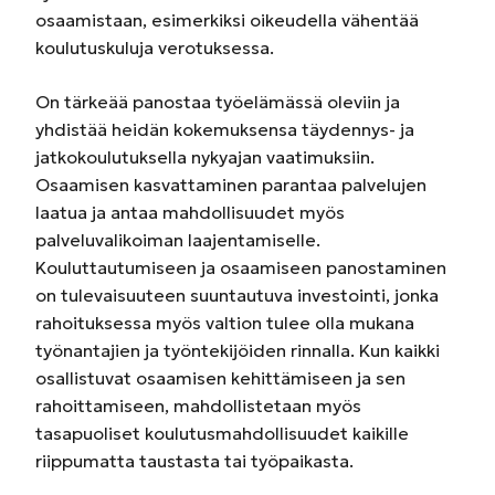
osaamistaan, esimerkiksi oikeudella vähentää
koulutuskuluja verotuksessa.
On tärkeää panostaa työelämässä oleviin ja
yhdistää heidän kokemuksensa täydennys- ja
jatkokoulutuksella nykyajan vaatimuksiin.
Osaamisen kasvattaminen parantaa palvelujen
laatua ja antaa mahdollisuudet myös
palveluvalikoiman laajentamiselle.
Kouluttautumiseen ja osaamiseen panostaminen
on tulevaisuuteen suuntautuva investointi, jonka
rahoituksessa myös valtion tulee olla mukana
työnantajien ja työntekijöiden rinnalla. Kun kaikki
osallistuvat osaamisen kehittämiseen ja sen
rahoittamiseen, mahdollistetaan myös
tasapuoliset koulutusmahdollisuudet kaikille
riippumatta taustasta tai työpaikasta.