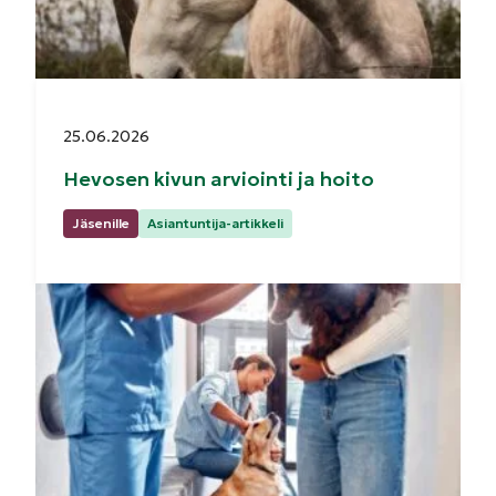
Julkaistu:
25.06.2026
Hevosen kivun arviointi ja hoito
Kategoriat:
Jäsenille
Asiantuntija-artikkeli