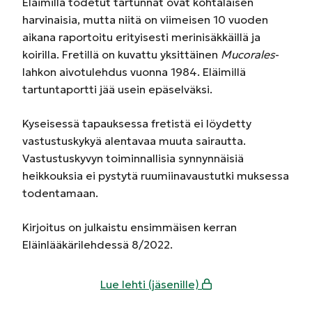
Eläimillä todetut tartunnat ovat kohtalaisen
harvinaisia, mutta niitä on viimeisen 10 vuoden
aikana raportoitu erityisesti merinisäkkäillä ja
koirilla. Fretillä on kuvattu yksittäinen
Mucorales
-
lahkon aivotulehdus vuonna 1984. Eläimillä
tartuntaportti jää usein epäselväksi.
Kyseisessä tapauksessa fretistä ei löydetty
vastustuskykyä alentavaa muuta sairautta.
Vastustuskyvyn toiminnallisia synnynnäisiä
heikkouksia ei pystytä ruumiinavaustutki muksessa
todentamaan.
Kirjoitus on julkaistu ensimmäisen kerran
Eläinlääkärilehdessä 8/2022.
Lue lehti (jäsenille)