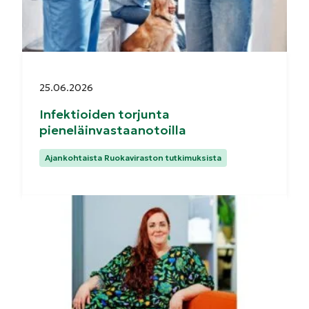
Julkaistu:
25.06.2026
Infektioiden torjunta
pieneläinvastaanotoilla
Kategoriat:
Ajankohtaista Ruokaviraston tutkimuksista