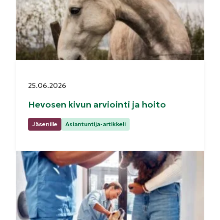
Julkaistu:
25.06.2026
Hevosen kivun arviointi ja hoito
Kategoriat:
Jäsenille
Asiantuntija-artikkeli