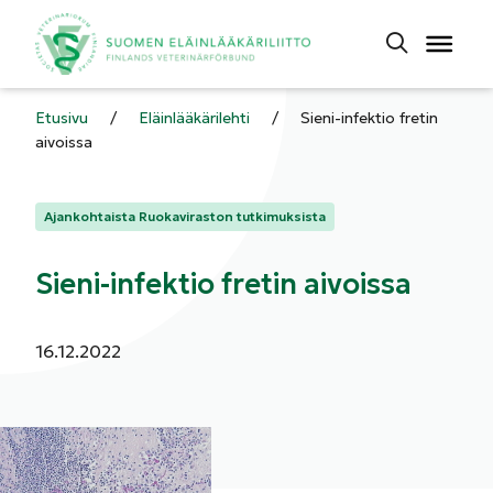
Etusivu
/
Eläinlääkärilehti
/
Sieni-infektio fretin
aivoissa
Kategoriat:
Ajankohtaista Ruokaviraston tutkimuksista
Sieni-infektio fretin aivoissa
Julkaistu:
16.12.2022