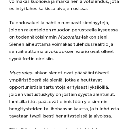
voimakas kuolioiva ja märkäinen aivotulehdus, jota
esiintyi lähes kaikissa aivojen osissa.
Tulehdusalueilla nähtiin runsaasti sienihyyfejä,
joiden rakenteiden muodon perusteella kyseessä
on todennäköisimmin
Mucorales
-lahkon sieni.
Sienen aiheuttama voimakas tulehdusreaktio ja
sen aiheuttama aivokudoksen vaurio ovat olleet
syynä fretin oireisiin.
Mucorales
-lahkon sienet ovat pääsääntöisesti
ympäristöperäisiä sieniä, jotka aiheuttavat
opportunistisia tartuntoja erityisesti yksilöillä,
joiden vastustuskyky on jostain syystä alentunut.
Ihmisillä itiöt pääsevät elimistöön yleisimmin
hengitysteiden tai ihohaavan kautta, ja tulehdusta
tavataan tyypillisesti hengitysteissä ja aivoissa.