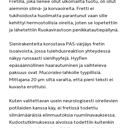
Fretillä, joka lienee ollut ulkomailta tuotu, oli ollut
aiemmin silmä- ja korvaoireita. Fretti ei
tukihoidosta huolimatta parantunut vaan sille
kehittyi hermostollisia oireita, joten se lopetettiin
ja lähetettiin Ruokavirastoon penikkatautiepäilynä.
Sienirakenteita korostava PAS-värjäys fretin
isoaivoista, jossa tulehdusreaktion yhteydessä
näkyy runsaasti sienihyyfejä. Hyyfien
epäsäännöllinen haarautuminen ja vaihteleva
paksuus ovat
Mucorales
-lahkolle tyypillisiä.
Mittajana 20 µm siltä varalta, että pieni teksti ei
kuvasta erottuisi.
Kuten valitettavan usein neurologisesti oireilevien
potilaiden kanssa käy, ei fretissä todettu
silmämääräisiä elinmuutoksia ruumiinavauksessa.
Kudostutkimuksessa aivoissa todettiin kuitenkin