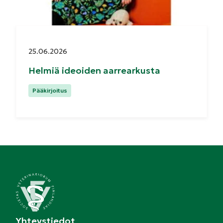
Julkaistu:
25.06.2026
Helmiä ideoiden aarrearkusta
Kategoriat:
Pääkirjoitus
Yhteystiedot