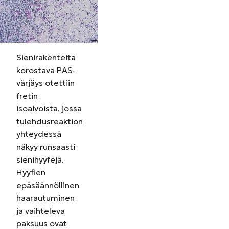
Sienirakenteita
korostava PAS-
värjäys otettiin
fretin
isoaivoista, jossa
tulehdusreaktion
yhteydessä
näkyy runsaasti
sienihyyfejä.
Hyyfien
epäsäännöllinen
haarautuminen
ja vaihteleva
paksuus ovat