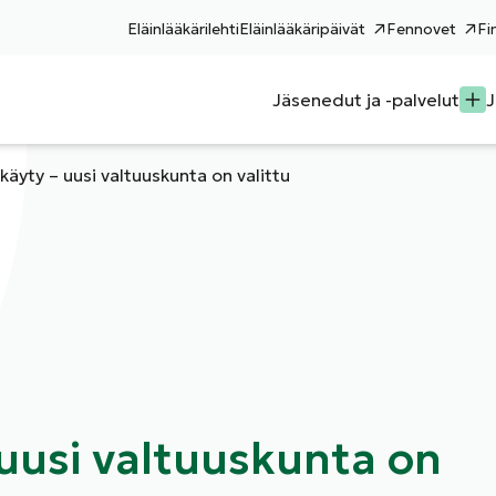
Eläinlääkärilehti
Eläinlääkäripäivät
Fennovet
Fi
Jäsenedut ja -palvelut
J
 käyty – uusi valtuuskunta on valittu
 uusi valtuuskunta on