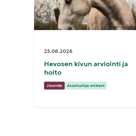
Julkaistu:
25.06.2026
Hevosen kivun arviointi ja
hoito
Kategoriat:
Jäsenille
Asiantuntija-artikkeli