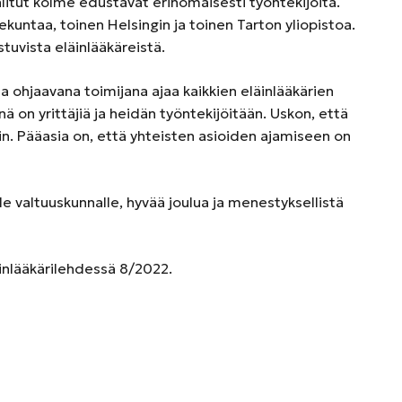
litut kolme edustavat erinomaisesti työntekijöitä.
untaa, toinen Helsingin ja toinen Tarton yliopistoa.
tuvista eläinlääkäreistä.
aa ohjaavana toimijana ajaa kaikkien eläinlääkärien
inä on yrittäjiä ja heidän työntekijöitään. Uskon, että
in. Pääasia on, että yhteisten asioiden ajamiseen on
le valtuuskunnalle, hyvää joulua ja menestyksellistä
äinlääkärilehdessä 8/2022.