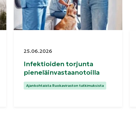
Julkaistu:
25.06.2026
Infektioiden torjunta
pieneläinvastaanotoilla
Kategoriat:
Ajankohtaista Ruokaviraston tutkimuksista