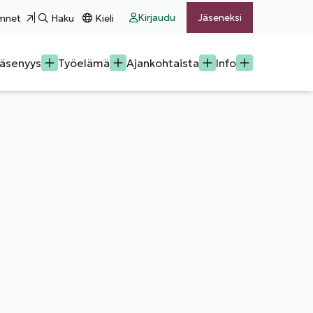
Kirjaudu
Jäseneksi
mnet
Haku
Kieli
äsenyys
Työelämä
Ajankohtaista
Info