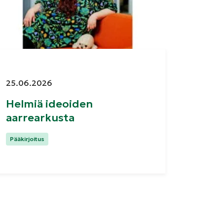
Julkaistu:
25.06.2026
Helmiä ideoiden
aarrearkusta
Kategoriat:
Pääkirjoitus