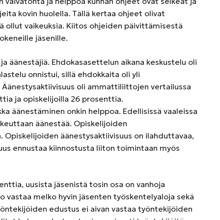
vaivatonta ja helppoa kunhan ohjeet ovat selkeät ja
jeita kovin huolella. Tällä kertaa ohjeet olivat
ä ollut vaikeuksia. Kiitos ohjeiden päivittämisestä
okeneille jäsenille.
 ja äänestäjiä. Ehdokasasettelun aikana keskustelu oli
stelu onnistui, sillä ehdokkaita oli yli
 Äänestysaktiivisuus oli ammattiliittojen vertailussa
ttia ja opiskelijoilla 26 prosenttia.
ikka äänestäminen onkin helppoa. Edellisissä vaaleissa
oikeuttaan äänestää. Opiskelijoiden
a. Opiskelijoiden äänestysaktiivisuus on ilahduttavaa,
isuus ennustaa kiinnostusta liiton toimintaan myös
nttia, uusista jäsenistä tosin osa on vanhoja
 vastaa melko hyvin jäsenten työskentelyaloja sekä
työntekijöiden edustus ei aivan vastaa työntekijöiden