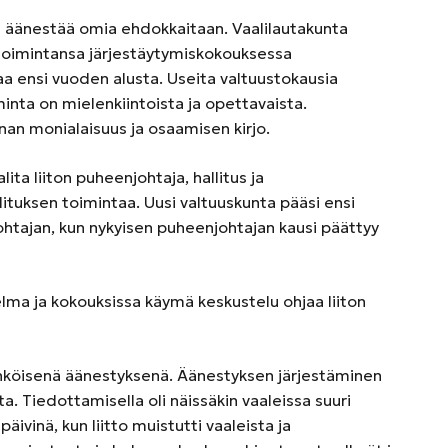
et äänestää omia ehdokkaitaan. Vaalilautakunta
ti toimintansa järjestäytymiskokouksessa
aa ensi vuoden alusta. Useita valtuustokausia
inta on mielenkiintoista ja opettavaista.
an monialaisuus ja osaamisen kirjo.
a liiton puheenjohtaja, hallitus ja
ituksen toimintaa. Uusi valtuuskunta pääsi ensi
ohtajan, kun nykyisen puheenjohtajan kausi päättyy
ma ja kokouksissa käymä keskustelu ohjaa liiton
sähköisenä äänestyksenä. Äänestyksen järjestäminen
tta. Tiedottamisella oli näissäkin vaaleissa suuri
äivinä, kun liitto muistutti vaaleista ja