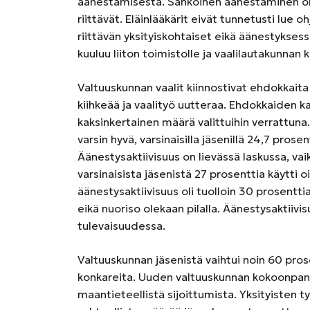
äänestämisestä. Sähköinen äänestäminen on 
riittävät. Eläinlääkärit eivät tunnetusti lue oh
riittävän yksityiskohtaiset eikä äänestyksess
kuuluu liiton toimistolle ja vaalilautakunnan k
Valtuuskunnan vaalit kiinnostivat ehdokkaita
kiihkeää ja vaalityö uutteraa. Ehdokkaiden kala
kaksinkertainen määrä valittuihin verrattuna.
varsin hyvä, varsinaisilla jäsenillä 24,7 prosen
Äänestysaktiivisuus on lievässä laskussa, va
varsinaisista jäsenistä 27 prosenttia käytti 
äänestysaktiivisuus oli tuolloin 30 prosentti
eikä nuoriso olekaan pilalla. Äänestysaktiiv
tulevaisuudessa.
Valtuuskunnan jäsenistä vaihtui noin 60 prose
konkareita. Uuden valtuuskunnan kokoonpano
maantieteellistä sijoittumista. Yksityisten 