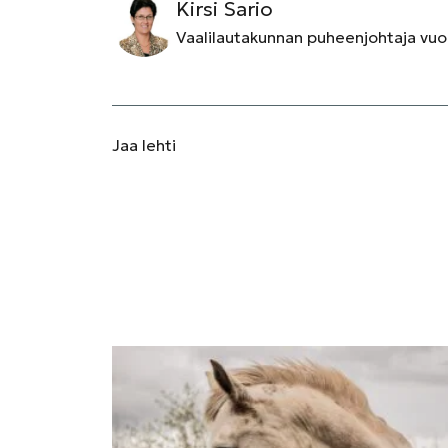
Kirsi Sario
Vaalilautakunnan puheenjohtaja vu
Jaa
lehti