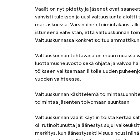
Vaalit on nyt pidetty ja jäsenet ovat saane
vahvisti tuloksen ja uusi valtuuskunta aloit
marraskuussa. Varsinainen toimintakausi alk
istuneena vahvistan, että valtuuskunnan toim
Valtuuskunnassa konkretisoituu ammattikunn
Valtuuskunnan tehtävänä on muun muassa valit
luottamusneuvosto sekä ohjata ja valvoa hall
töikseen valitsemaan liitolle uuden puheenj
vuoden vaihteessa.
Valtuuskunnan käsittelemä toimintasuunnitel
toimintaa jäsenten toivomaan suuntaan.
Valtuuskunnan vaalit käytiin toista kertaa 
oli rutinoitunutta ja äänestys sujui vaikeuksi
merkitys, kun äänestysaktiivisuus nousi niinä p