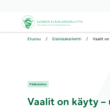
Etusivu
/
Eläinlääkärilehti
/
Vaalit on
Kategoriat:
Pääkirjoitus
Vaalit on käyty –