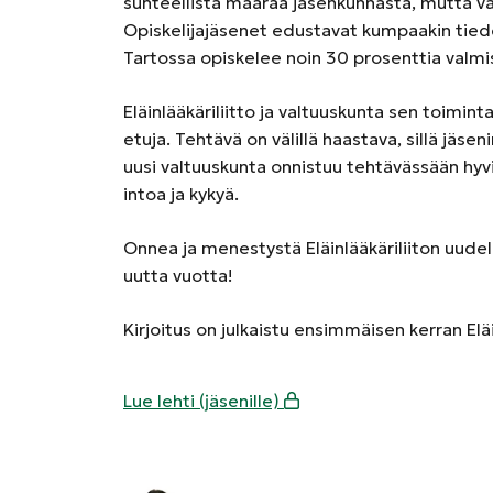
suhteellista määrää jäsenkunnasta, mutta va
Opiskelijajäsenet edustavat kumpaakin tiedek
Tartossa opiskelee noin 30 prosenttia valmis
Eläinlääkäriliitto ja valtuuskunta sen toimint
etuja. Tehtävä on välillä haastava, sillä jäsen
uusi valtuuskunta onnistuu tehtävässään hyv
intoa ja kykyä.
Onnea ja menestystä Eläinlääkäriliiton uudel
uutta vuotta!
Kirjoitus on julkaistu ensimmäisen kerran El
Lue lehti (jäsenille)