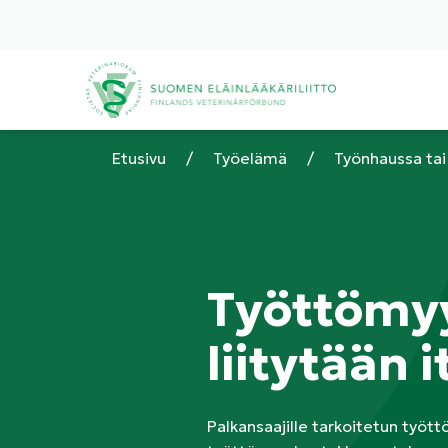
Etusivu
/
Työelämä
/
Työnhaussa ta
Työttömy
liitytään i
Palkansaajille tarkoitetun työt