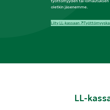
työttömyyden tai lomautuksen va
oletkin jäsenemme.
Liity LL-kassaan
Työttömyyskas
LL-kassa