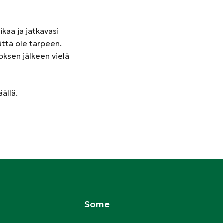
ikaa ja jatkavasi
ättä ole tarpeen.
oksen jälkeen vielä
ällä.
Some