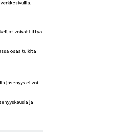
verkkosivuilla.
elijat voivat liittyä
assa osaa tulkita
ä jäsenyys ei voi
enyyskausia ja