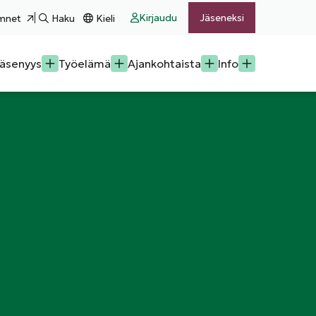
Kirjaudu
Jäseneksi
mnet
Haku
Kieli
äsenyys
Työelämä
Ajankohtaista
Info