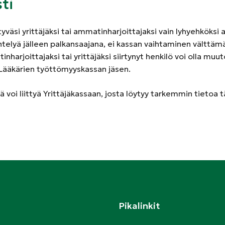
sti
rtyväsi yrittäjäksi tai ammatinharjoittajaksi vain lyhyehköksi a
telyä jälleen palkansaajana, ei kassan vaihtaminen välttäm
harjoittajaksi tai yrittäjäksi siirtynyt henkilö voi olla muut
Lääkärien työttömyyskassan jäsen.
 voi liittyä Yrittäjäkassaan, josta löytyy tarkemmin tietoa tä
Pikalinkit