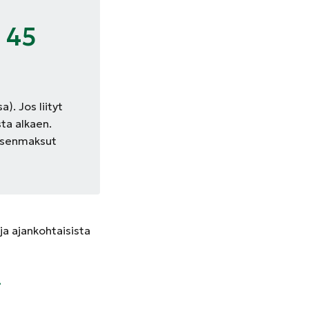
 45
. Jos liityt
ta alkaen.
jäsenmaksut
a ajankohtaisista
i