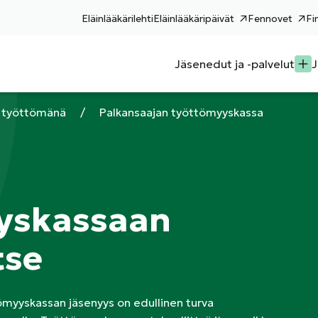
Eläinlääkärilehti
Eläinlääkäripäivät
Fennovet
Fi
Jäsenedut ja -palvelut
J
i työttömänä
/
Palkansaajan työttömyyskassa
yskassaan
tse
tömyyskassan jäsenyys on edullinen turva