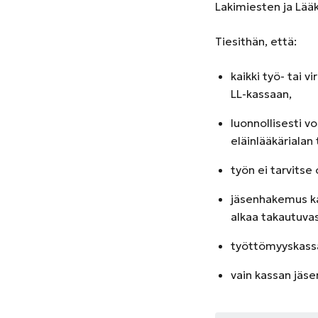
Lakimiesten ja Lääk
Tiesithän, että:
kaikki työ- tai v
LL-kassaan,
luonnollisesti v
eläinlääkärialan 
työn ei tarvitse
jäsenhakemus kan
alkaa takautuvas
työttömyyskassa
vain kassan jäse