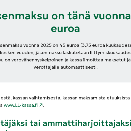
senmaksu on tänä vuonna
euroa
äsenmaksu vuonna 2025 on 45 euroa (3,75 euroa kuukaudessa)
 kesken vuoden, jäsenmaksu laskutetaan liittymiskuukaudes
 on verovähennyskelpoinen ja kassa ilmoittaa maksetut 
verottajalle automaattisesti.
destä, kassan vaihtamisesta, kassan maksamista etuuksista j
sa
www.LL-kassa.fi
.
ttäjäksi tai ammattiharjoittajaks