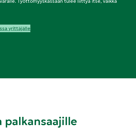
ralle. Työttömyyskassaan tulee liittyä itse, vaikka
sa yrittäjälle
 palkansaajille