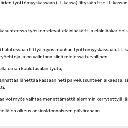
ärien työttömyyskassaan (LL-kassa) liitytään itse LL-kassan 
irkasuhteessa työskentelevät eläinlääkärit ja eläinlääkäriopisk
oi halutessaan liittyä myös muuhun työttömyyskassaan. LL-k
työehtoja ja on valintana siinä mielessä turvallinen.
 olla oman koulutusalan työtä,
nattaa lähettää kassaan heti palvelussuhteen alkaessa, sill
ti,
a voi myös vaihtaa menettämättä aiemmin kerrytettyjä jäs
nellä on oikeus ansiosidonnaiseen päivärahaan.