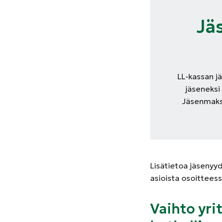
Jä
LL-kassan j
jäseneksi
Jäsenmaksu
Lisätietoa jäsenyy
asioista osoittees
Vaihto yri