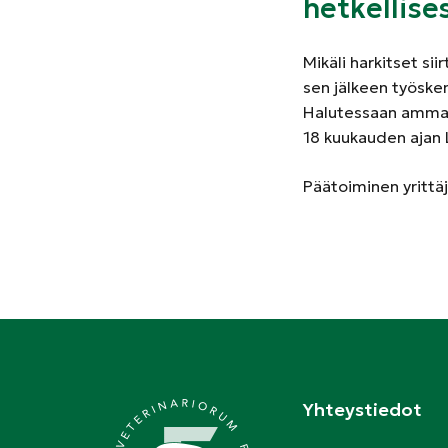
hetkellise
Mikäli harkitset sii
sen jälkeen työsken
Halutessaan ammatin
18 kuukauden ajan 
Päätoiminen yrittäjä
Yhteystiedot