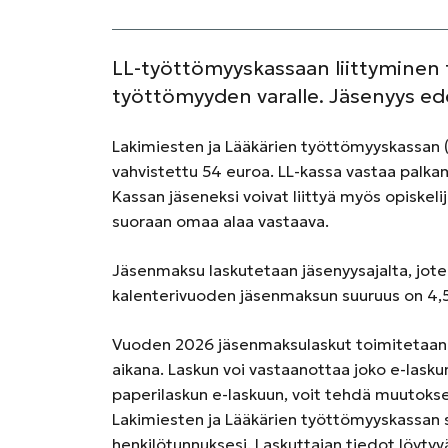
LL-työttömyyskassaan liittyminen ta
työttömyyden varalle. Jäsenyys ede
Lakimiesten ja Lääkärien työttömyyskassan 
vahvistettu 54 euroa. LL-kassa vastaa palka
Kassan jäseneksi voivat liittyä myös opiskeli
suoraan omaa alaa vastaava.
Jäsenmaksu laskutetaan jäsenyysajalta, jot
kalenterivuoden jäsenmaksun suuruus on 4,
Vuoden 2026 jäsenmaksulaskut toimitetaan
aikana. Laskun voi vastaanottaa joko e-laskun
paperilaskun e-laskuun, voit tehdä muutokse
Lakimiesten ja Lääkärien työttömyyskassan s
henkilötunnuksesi. Laskuttajan tiedot löyt