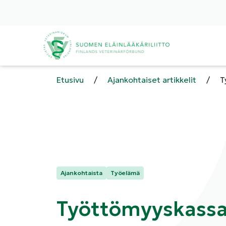
Etusivu
/
Ajankohtaiset artikkelit
/
T
Kategoriat:
Ajankohtaista
Työelämä
Työttömyyskass