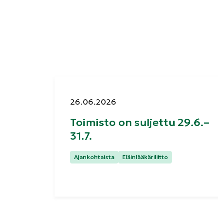
Julkaistu:
26.06.2026
Toimisto on suljettu 29.6.–
31.7.
Kategoriat:
Ajankohtaista
Eläinlääkäriliitto