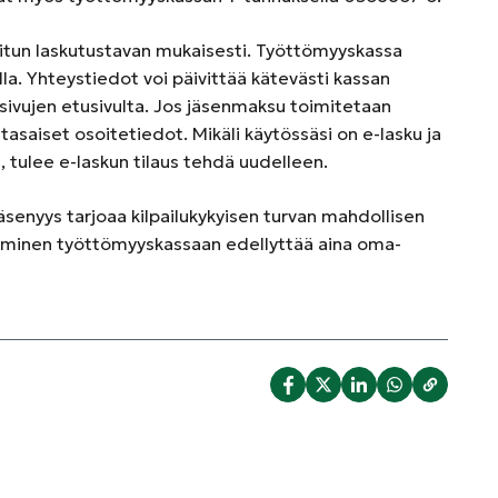
litun laskutustavan mukaisesti. Työttömyyskassa
a. Yhteystiedot voi päivittää kätevästi kassan
sivujen etusivulta. Jos jäsenmaksu toimitetaan
tasaiset osoitetiedot. Mikäli käytössäsi on e-lasku ja
 tulee e-laskun tilaus tehdä uudelleen.
äsenyys tarjoaa kilpailukykyisen turvan mahdollisen
tyminen työttömyyskassaan edellyttää aina oma-