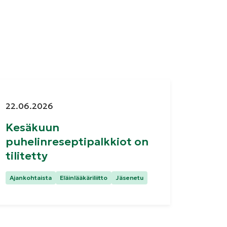
Julkaistu:
22.06.2026
Kesäkuun
puhelinreseptipalkkiot on
tilitetty
Kategoriat:
Ajankohtaista
Eläinlääkäriliitto
Jäsenetu