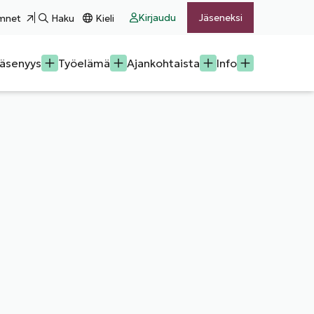
Kirjaudu
Jäseneksi
mnet
Haku
Kieli
äsenyys
Työelämä
Ajankohtaista
Info