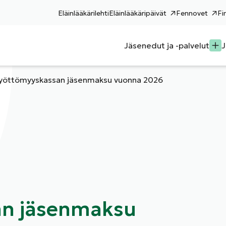
Eläinlääkärilehti
Eläinlääkäripäivät
Fennovet
Fi
Jäsenedut ja -palvelut
J
yöttömyyskassan jäsenmaksu vuonna 2026
an jäsenmaksu