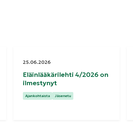
Julkaistu:
25.06.2026
Eläinlääkärilehti 4/2026 on
ilmestynyt
Kategoriat:
Ajankohtaista
Jäsenetu