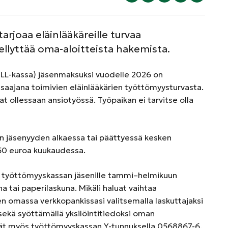
rjoaa eläinlääkäreille turvaa
llyttää oma-aloitteista hakemista.
(LL-kassa) jäsenmaksuksi vuodelle 2026 on
nsaajana toimivien eläinlääkärien työttömyysturvasta.
jat ollessaan ansiotyössä. Työpaikan ei tarvitse olla
en jäsenyyden alkaessa tai päättyessä kesken
50 euroa kuukaudessa.
 työttömyyskassan jäsenille tammi–helmikuun
a tai paperilaskuna. Mikäli haluat vaihtaa
n omassa verkkopankissasi valitsemalla laskuttajaksi
ekä syöttämällä yksilöintitiedoksi oman
yvät myös työttömyyskassan Y-tunnuksella 0568867-6.