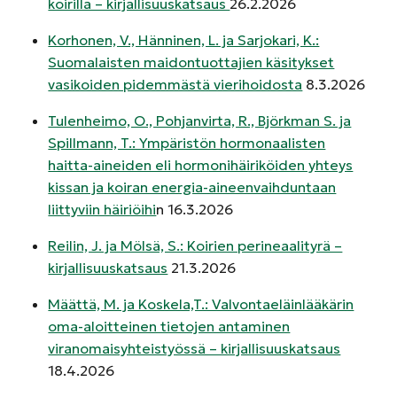
koirilla – kirjallisuuskatsaus
26.2.2026
Korhonen, V., Hänninen, L. ja Sarjokari, K.:
Suomalaisten maidontuottajien käsitykset
vasikoiden pidemmästä vierihoidosta
8.3.2026
Tulenheimo, O., Pohjanvirta, R., Björkman S. ja
Spillmann, T.: Ympäristön hormonaalisten
haitta-aineiden eli hormonihäiriköiden yhteys
kissan ja koiran energia-aineenvaihduntaan
liittyviin häiriöihi
n 16.3.2026
Reilin, J. ja Mölsä, S.: Koirien perineaalityrä –
kirjallisuuskatsaus
21.3.2026
Määttä, M. ja Koskela,T.: Valvontaeläinlääkärin
oma-aloitteinen tietojen antaminen
viranomaisyhteistyössä – kirjallisuuskatsaus
18.4.2026