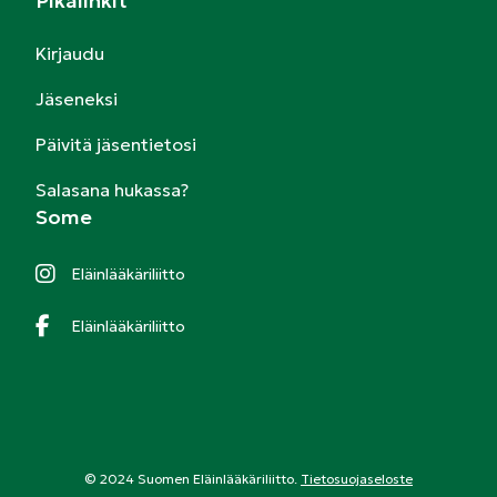
Pikalinkit
Kirjaudu
Jäseneksi
Päivitä jäsentietosi
Salasana hukassa?
Some
Eläinlääkäriliitto
Eläinlääkäriliitto
© 2024 Suomen Eläinlääkäriliitto.
Tietosuojaseloste