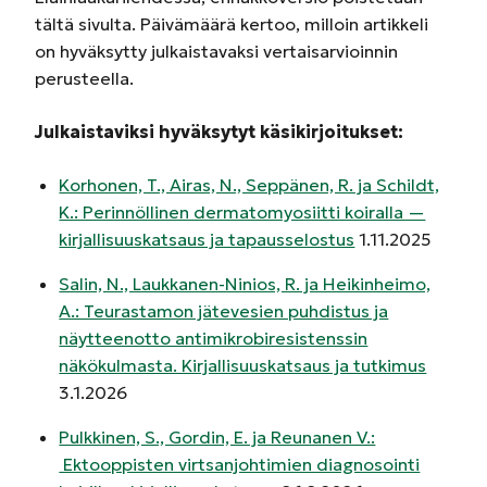
tältä sivulta. Päivämäärä kertoo, milloin artikkeli
on hyväksytty julkaistavaksi vertaisarvioinnin
perusteella.
Julkaistaviksi hyväksytyt käsikirjoitukset:
Korhonen, T., Airas, N., Seppänen, R. ja Schildt,
K.: Perinnöllinen dermatomyosiitti koiralla —
kirjallisuuskatsaus ja tapausselostus
1.11.2025
Salin, N., Laukkanen-Ninios, R. ja Heikinheimo,
A.: Teurastamon jätevesien puhdistus ja
näytteenotto antimikrobiresistenssin
näkökulmasta. Kirjallisuuskatsaus ja tutkimus
3.1.2026
Pulkkinen, S., Gordin, E. ja Reunanen V.:
Ektooppisten virtsanjohtimien diagnosointi