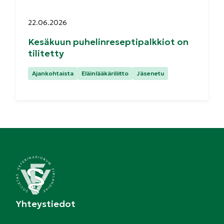
Julkaistu:
22.06.2026
Kesäkuun puhelinreseptipalkkiot on
tilitetty
Kategoriat:
Ajankohtaista
Eläinlääkäriliitto
Jäsenetu
Yhteystiedot