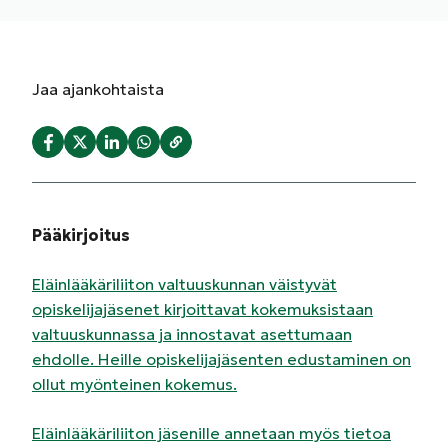
Jaa
ajankohtaista
Pääkirjoitus
Eläinlääkäriliiton valtuuskunnan väistyvät
opiskelijajäsenet kirjoittavat kokemuksistaan
valtuuskunnassa ja innostavat asettumaan
ehdolle. Heille opiskelijajäsenten edustaminen on
ollut myönteinen kokemus.
Eläinlääkäriliiton jäsenille annetaan myös tietoa