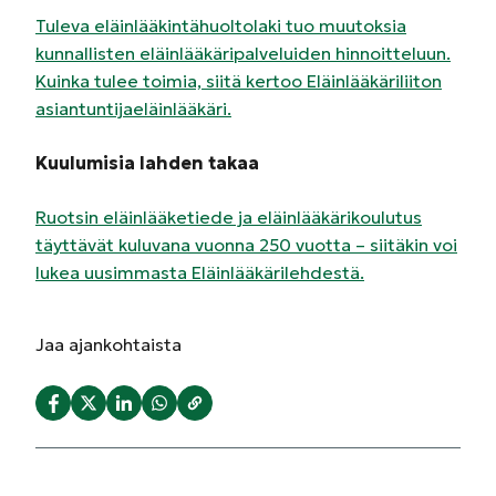
Tuleva eläinlääkintähuoltolaki tuo muutoksia
kunnallisten eläinlääkäripalveluiden hinnoitteluun.
Kuinka tulee toimia, siitä kertoo Eläinlääkäriliiton
asiantuntijaeläinlääkäri.
Kuulumisia lahden takaa
Ruotsin eläinlääketiede ja eläinlääkärikoulutus
täyttävät kuluvana vuonna 250 vuotta – siitäkin voi
lukea uusimmasta Eläinlääkärilehdestä.
Jaa
ajankohtaista