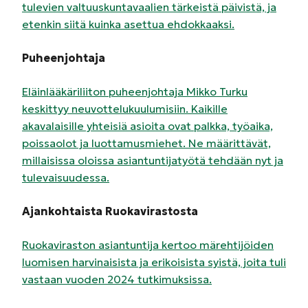
tulevien valtuuskuntavaalien tärkeistä päivistä, ja
etenkin siitä kuinka asettua ehdokkaaksi.
Puheenjohtaja
Eläinlääkäriliiton puheenjohtaja Mikko Turku
keskittyy neuvottelukuulumisiin. Kaikille
akavalaisille yhteisiä asioita ovat palkka, työaika,
poissaolot ja luottamusmiehet. Ne määrittävät,
millaisissa oloissa asiantuntijatyötä tehdään nyt ja
tulevaisuudessa.
Ajankohtaista Ruokavirastosta
Ruokaviraston asiantuntija kertoo märehtijöiden
luomisen harvinaisista ja erikoisista syistä, joita tuli
vastaan vuoden 2024 tutkimuksissa.