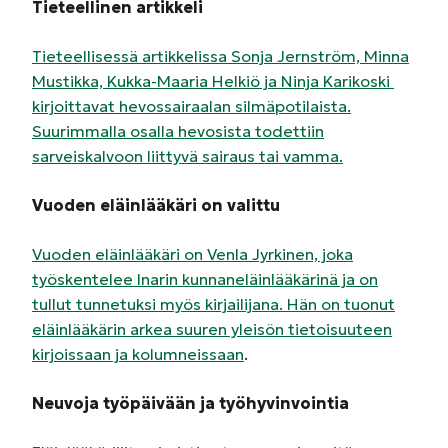
Tieteellinen artikkeli
Tieteellisessä artikkelissa Sonja Jernström, Minna
Mustikka, Kukka-Maaria Helkiö ja Ninja Karikoski
kirjoittavat hevossairaalan silmäpotilaista.
Suurimmalla osalla hevosista todettiin
sarveiskalvoon liittyvä sairaus tai vamma.
Vuoden eläinlääkäri on valittu
Vuoden eläinlääkäri on Venla Jyrkinen, joka
työskentelee Inarin kunnaneläinlääkärinä ja on
tullut tunnetuksi myös kirjailijana. Hän on tuonut
eläinlääkärin arkea suuren yleisön tietoisuuteen
kirjoissaan ja kolumneissaan
.
Neuvoja työpäivään ja työhyvinvointia